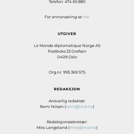
Telefon: 474 65 880
For annonsering se
her
UTGIVER
Le Monde diplomatique Norge AS
Postboks 33 Grefsen
0409 Oslo
Org.nr. 995 369 575
REDAKSJON
Ansvarlig redaktør:
Remi Nilsen (
remi@lmd.no
)
Redaksjonssekretær:
Mira Langeland (
mira@lmd.no
)