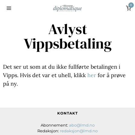
0
Avlyst
Vippsbetaling
Det ser ut som at du ikke fullførte betalingen i
Vipps. Hvis det var et uhell, klikk
her
for å prøve
på ny.
KONTAKT
Abonnement:
abo@lmd.no
Redaksjon:
redaksjon@lmd.no