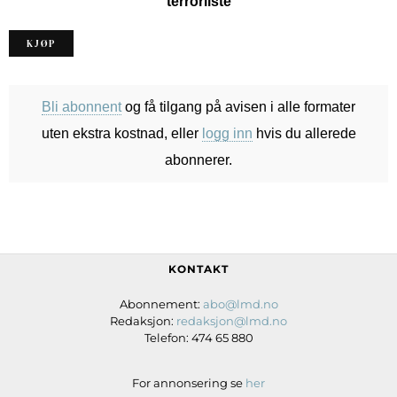
terrorliste
KJØP
Bli abonnent
og få tilgang på avisen i alle formater
uten ekstra kostnad, eller
logg inn
hvis du allerede
abonnerer.
KONTAKT
Abonnement:
abo@lmd.no
Redaksjon:
redaksjon@lmd.no
Telefon: 474 65 880
For annonsering se
her