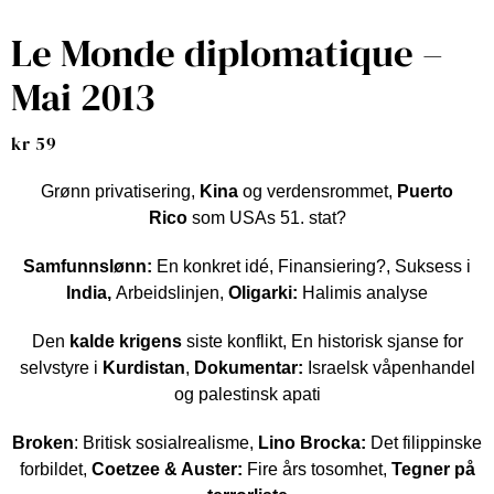
Le Monde diplomatique –
Mai 2013
kr
59
Grønn privatisering,
Kina
og verdensrommet,
Puerto
Rico
som USAs 51. stat?
Samfunnslønn:
En konkret idé, Finansiering?, Suksess i
India,
Arbeidslinjen,
Oligarki:
Halimis analyse
Den
kalde krigens
siste konflikt, En historisk sjanse for
selvstyre i
Kurdistan
,
Dokumentar:
Israelsk våpenhandel
og palestinsk apati
Broken
: Britisk sosial­realisme,
Lino Brocka:
Det filippinske
forbildet,
Coetzee & Auster:
Fire års tosomhet,
Tegner på