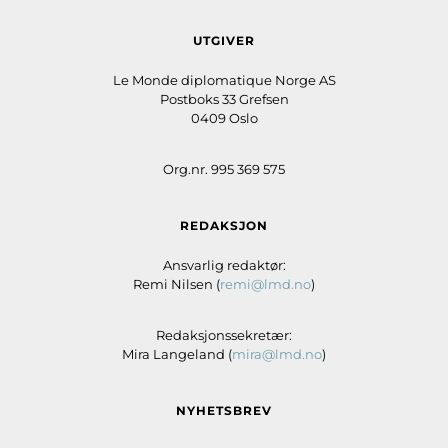
UTGIVER
Le Monde diplomatique Norge AS
Postboks 33 Grefsen
0409 Oslo
Org.nr. 995 369 575
REDAKSJON
Ansvarlig redaktør:
Remi Nilsen (
remi@lmd.no
)
Redaksjonssekretær:
Mira Langeland (
mira@lmd.no
)
NYHETSBREV