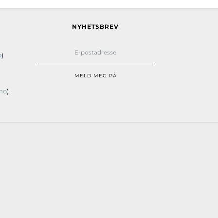
NYHETSBREV
o
)
MELD MEG PÅ
no
)