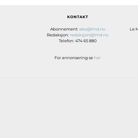
KONTAKT
Abonnement:
abo@lmd.no
Le 
Redaksjon:
redaksjon@lmd.no
Telefon: 474 65 880
For annonsering se
her