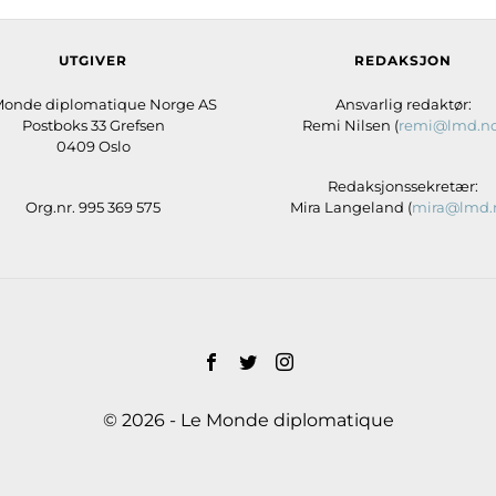
UTGIVER
REDAKSJON
Monde diplomatique Norge AS
Ansvarlig redaktør:
Postboks 33 Grefsen
Remi Nilsen (
remi@lmd.n
0409 Oslo
Redaksjonssekretær:
Org.nr. 995 369 575
Mira Langeland (
mira@lmd.
© 2026 - Le Monde diplomatique