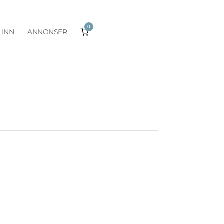
0
 INN
ANNONSER