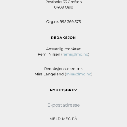
Postboks 33 Grefsen
0409 Oslo
Org.nr. 995 369 575
REDAKSJON
Ansvarlig redaktør:
Remi Nilsen (
remi@lmd.no
)
Redaksjonssekretær:
Mira Langeland (
mira@lmd.no
)
NYHETSBREV
MELD MEG PÅ