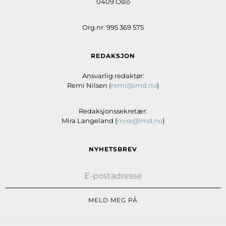
0409 Oslo
Org.nr. 995 369 575
REDAKSJON
Ansvarlig redaktør:
Remi Nilsen (
remi@lmd.no
)
Redaksjonssekretær:
Mira Langeland (
mira@lmd.no
)
NYHETSBREV
MELD MEG PÅ