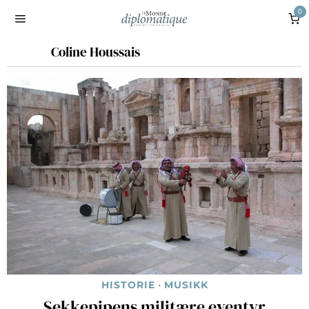
0
Coline Houssais
HISTORIE
·
MUSIKK
Sekkepipens militære eventyr