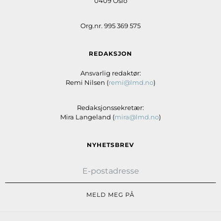
0409 Oslo
Org.nr. 995 369 575
REDAKSJON
Ansvarlig redaktør:
Remi Nilsen (
remi@lmd.no
)
Redaksjonssekretær:
Mira Langeland (
mira@lmd.no
)
NYHETSBREV
MELD MEG PÅ