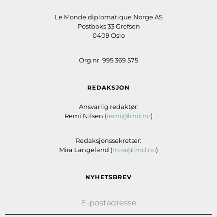
Le Monde diplomatique Norge AS
Postboks 33 Grefsen
0409 Oslo
Org.nr. 995 369 575
REDAKSJON
Ansvarlig redaktør:
Remi Nilsen (
remi@lmd.no
)
Redaksjonssekretær:
Mira Langeland (
mira@lmd.no
)
NYHETSBREV