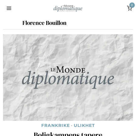
0
Florence Bouillon
FRANKRIKE
·
ULIKHET
Boligkampens tapere