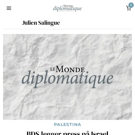
0
Julien Salingue
PALESTINA
BDS legger press på Israel