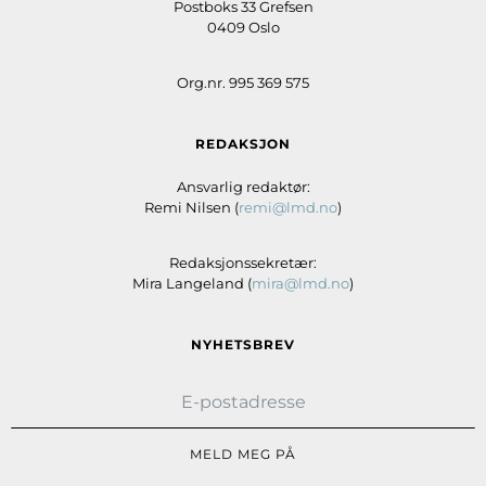
Postboks 33 Grefsen
0409 Oslo
Org.nr. 995 369 575
REDAKSJON
Ansvarlig redaktør:
Remi Nilsen (
remi@lmd.no
)
Redaksjonssekretær:
Mira Langeland (
mira@lmd.no
)
NYHETSBREV
MELD MEG PÅ