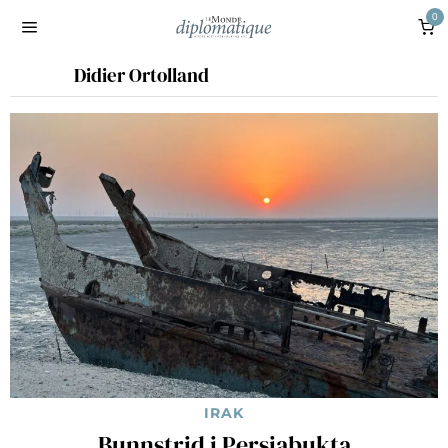
0
Didier Ortolland
IRAK
Bunnstrid i Persiabukta