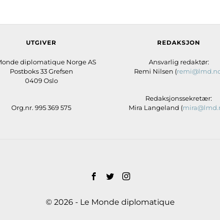
UTGIVER
REDAKSJON
Monde diplomatique Norge AS
Ansvarlig redaktør:
Postboks 33 Grefsen
Remi Nilsen (
remi@lmd.n
0409 Oslo
Redaksjonssekretær:
Org.nr. 995 369 575
Mira Langeland (
mira@lmd.
© 2026 - Le Monde diplomatique