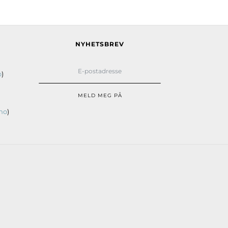
NYHETSBREV
o
)
MELD MEG PÅ
no
)