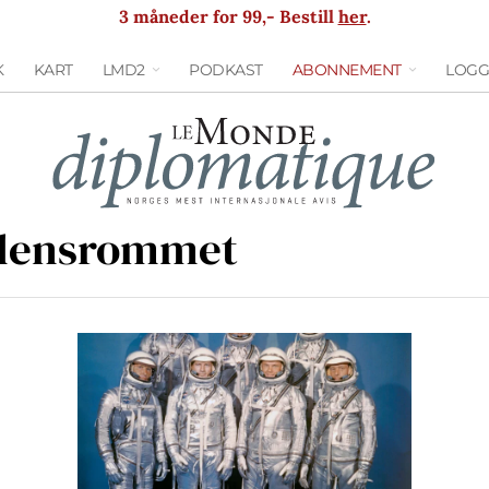
3 måneder for 99,- Bestill
her
.
K
KART
LMD2
PODKAST
ABONNEMENT
LOGG
densrommet