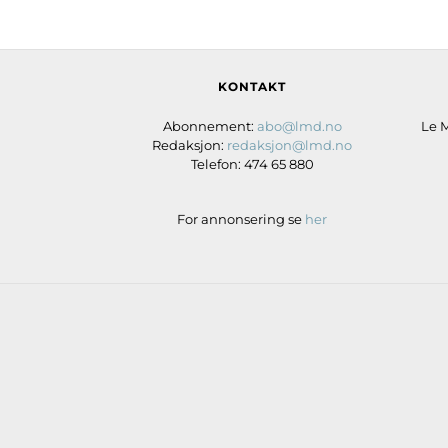
KONTAKT
Abonnement:
abo@lmd.no
Le 
Redaksjon:
redaksjon@lmd.no
Telefon: 474 65 880
For annonsering se
her