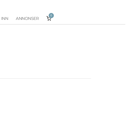
0
 INN
ANNONSER