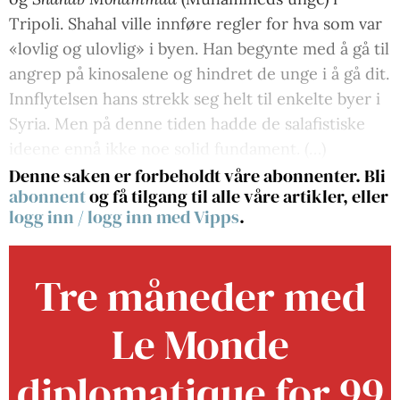
Tripoli. Shahal ville innføre regler for hva som var
«lovlig og ulovlig» i byen. Han begynte med å gå til
angrep på kinosalene og hindret de unge i å gå dit.
Innflytelsen hans strekk seg helt til enkelte byer i
Syria. Men på denne tiden hadde de salafistiske
ideene ennå ikke noe solid fundament. (…)
Denne saken er forbeholdt våre abonnenter. Bli
abonnent
og få tilgang til alle våre artikler, eller
logg inn
/
logg inn med Vipps
.
Tre måneder med
Le Monde
diplomatique for 99