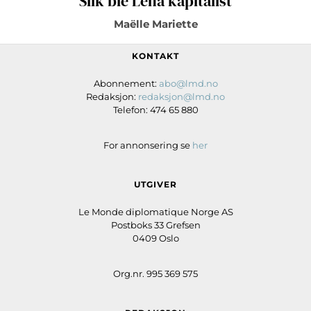
Slik ble Léna kapitalist
Maëlle Mariette
KONTAKT
Abonnement:
abo@lmd.no
Redaksjon:
redaksjon@lmd.no
Telefon: 474 65 880
For annonsering se
her
UTGIVER
Le Monde diplomatique Norge AS
Postboks 33 Grefsen
0409 Oslo
Org.nr. 995 369 575