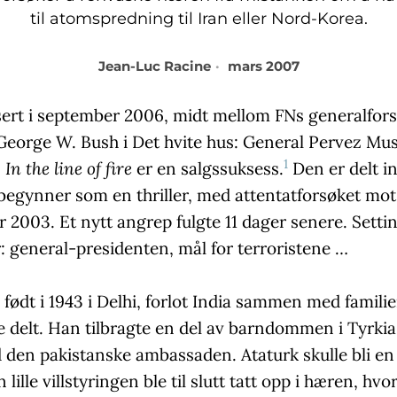
til atomspredning til Iran eller Nord-Korea.
Jean-Luc Racine
mars 2007
sert i september 2006, midt mellom FNs generalfor
eorge W. Bush i Det hvite hus: General Pervez Mus
1
,
In the line of fire
er en salgssuksess.
Den er delt in
g begynner som en thriller, med attentatforsøket mo
 2003. Et nytt angrep fulgte 11 dager senere. Setti
r: general-presidenten, mål for terroristene …
, født i 1943 i Delhi, forlot India sammen med familien
e delt. Han tilbragte en del av barndommen i Tyrkia
 den pakistanske ambassaden. Ataturk skulle bli en 
lille villstyringen ble til slutt tatt opp i hæren, hvo