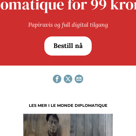
lomatique for 99 kro
Papiravis og full digital tilgang
Bestill nå
LES MER I LE MONDE DIPLOMATIQUE