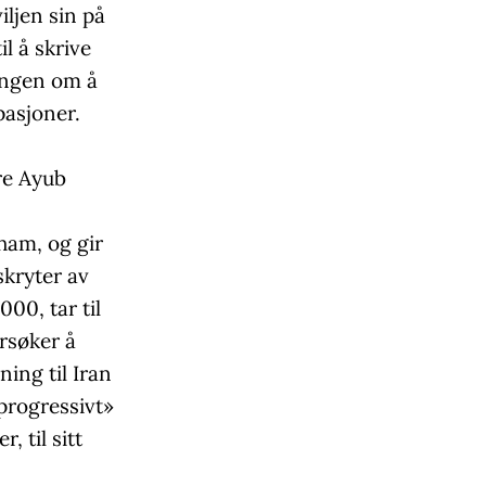
iljen sin på
l å skrive
ningen om å
pasjoner.
re Ayub
 ham, og gir
skryter av
000, tar til
rsøker å
ing til Iran
progressivt»
 til sitt