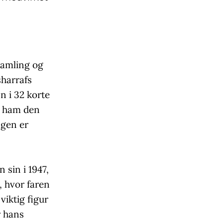
samling og
harrafs
n i 32 korte
t ham den
ngen er
 sin i 1947,
, hvor faren
viktig figur
r hans