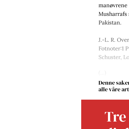
manøvrene s
Musharrafs 
Pakistan.
J.-L. R. Ove
Fotnoter:
1 
Schuster, L
(…)
Denne saken
alle våre art
Tre