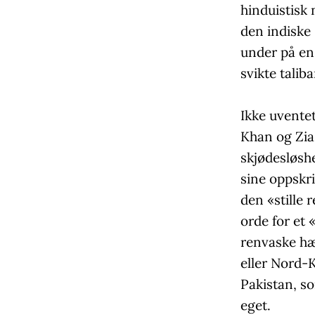
hinduistisk 
den indiske 
under på en 
svikte tali
Ikke uvente
Khan og Zia
skjødesløshe
sine oppskr
den «stille 
orde for et 
renvaske hæ
eller Nord-
Pakistan, so
eget.