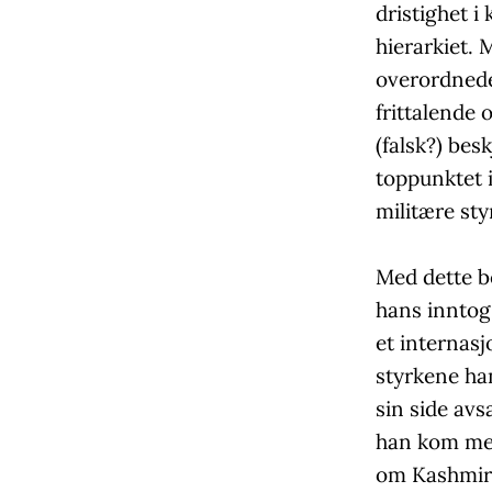
dristighet i
hierarkiet. 
overordnede
frittalende 
(falsk?) bes
toppunktet i
militære sty
Med dette be
hans inntog 
et internasj
styrkene han
sin side avs
han kom med
om Kashmir, 