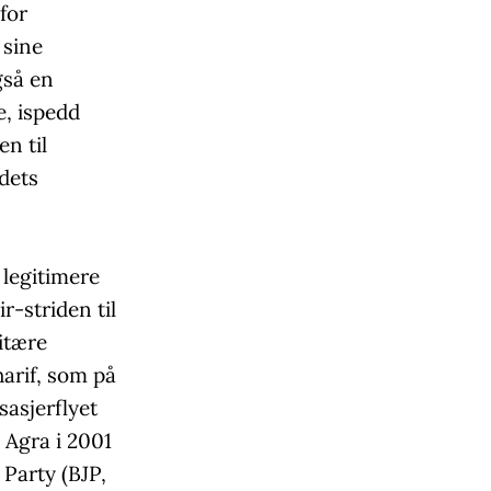
for
 sine
gså en
e, ispedd
en til
ndets
 legitimere
r-striden til
itære
harif, som på
sasjerflyet
 Agra i 2001
 Party (BJP,