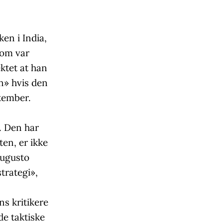
en i India,
som var
ktet at han
en» hvis den
ptember.
e. Den har
ten, er ikke
Augusto
trategi»,
ns kritikere
de taktiske