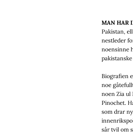
MAN HAR 
Pakistan, el
nestleder f
noensinne ha
pakistanske 
Biografien e
noe gåtefull
noen Zia ul
Pinochet. H
som drar nyt
innenrikspol
sår tvil om 