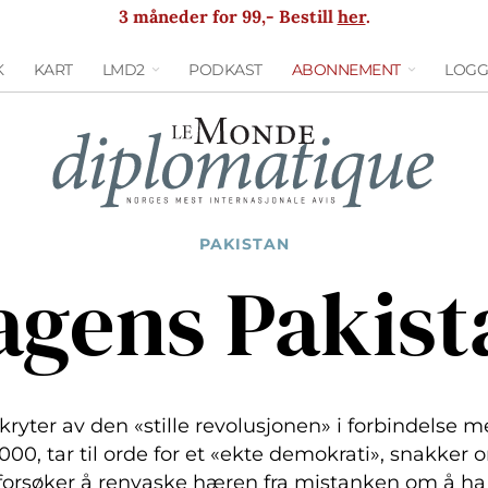
3 måneder for 99,- Bestill
her
.
K
KART
LMD2
PODKAST
ABONNEMENT
LOGG
PAKISTAN
agens Pakist
kryter av den «stille revolusjonen» i forbindelse m
000, tar til orde for et «ekte demokrati», snakker
 forsøker å renvaske hæren fra mistanken om å h