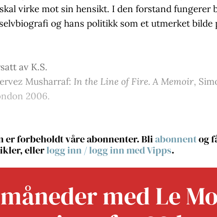
kal virke mot sin hensikt. I den forstand fungerer 
selvbiografi og hans politikk som et utmerket bilde
rsatt av K.S.
Pervez Musharraf:
In the Line of Fire. A Memoir
, Sim
ondon 2006.
 er forbeholdt våre abonnenter. Bli
abonnent
og få
ikler, eller
logg inn
/
logg inn med Vipps
.
 måneder med Le M