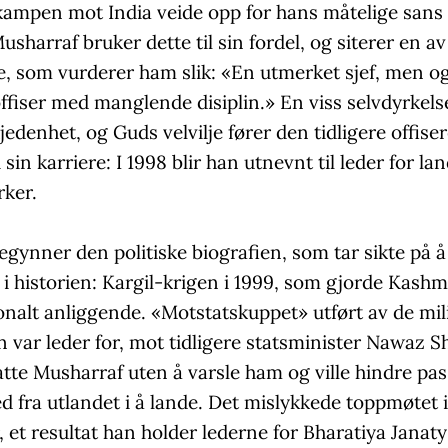
 kampen mot India veide opp for hans måtelige sans 
Musharraf bruker dette til sin fordel, og siterer en av
, som vurderer ham slik: «En utmerket sjef, men o
offiser med manglende disiplin.» En viss selvdyrkels
kjedenhet, og Guds velvilje fører den tidligere offiser
 sin karriere: I 1998 blir han utnevnt til leder for la
rker.
gynner den politiske biografien, som tar sikte på å
i historien: Kargil-krigen i 1999, som gjorde Kashmi
onalt anliggende. «Motstatskuppet» utført av de mil
 var leder for, mot tidligere statsminister Nawaz S
atte Musharraf uten å varsle ham og ville hindre pas
 fra utlandet i å lande. Det mislykkede toppmøtet i
et resultat han holder lederne for Bharatiya Janaty