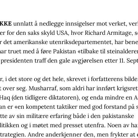
IKKE
unnlatt å nedlegge innsigelser mot verket, verk
ler for den saks skyld USA, hvor Richard Armitage, 
or det amerikanske utenriksdepartementet, har bene
r truet med å føre Pakistan «tilbake til steinalder
presidenten traff den gale avgjørelsen etter 11. Se
r, i det store og det hele, skrevet i forfatterens bild
t over seg. Musharraf, som aldri har innført krigsret
 Haq (den tidligere diktatoren), og enda mindre en 
an er «en kompetent taktiker med god forstand på s
te av sin militære erfaring både i den pakistanske
itikken og i møtet med presset utenfra. Noen av ha
strategien. Andre anderkjenner den, men frykter at 