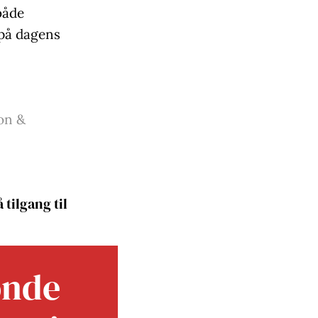
både
 på dagens
on &
 tilgang til
onde