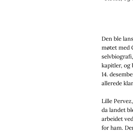
Den ble lan
møtet med G
selvbiografi
kapitler, o
14. desember
allerede kla
Lille Pervez
da landet bl
arbeidet ved
for ham. Den 