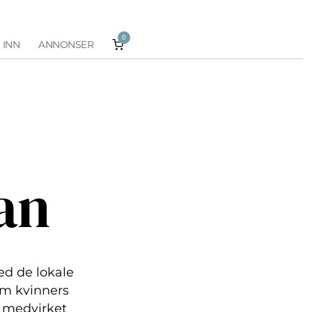
0
 INN
ANNONSER
an
ed de lokale
 om kvinners
a medvirket