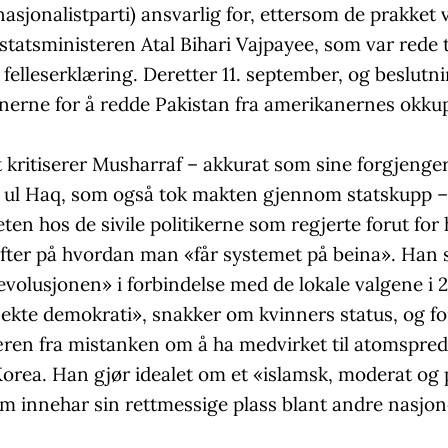
nasjonalistparti) ansvarlig for, ettersom de prakket v
statsministeren Atal Bihari Vajpayee, som var rede ti
felleserklæring. Deretter 11. september, og beslut
banerne for å redde Pakistan fra amerikanernes okku
t kritiserer Musharraf – akkurat som sine forgjenge
 ul Haq, som også tok makten gjennom statskupp –
ten hos de sivile politikerne som regjerte forut for
ifter på hvordan man «får systemet på beina». Han 
revolusjonen» i forbindelse med de lokale valgene i 2
«ekte demokrati», snakker om kvinners status, og fo
ren fra mistanken om å ha medvirket til atomspredn
Korea. Han gjør idealet om et «islamsk, moderat og 
m innehar sin rettmessige plass blant andre nasjoner,