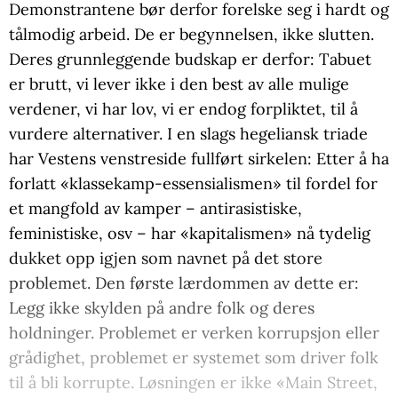
Demonstrantene bør derfor forelske seg i hardt og
tålmodig arbeid. De er begynnelsen, ikke slutten.
Deres grunnleggende budskap er derfor: Tabuet
er brutt, vi lever ikke i den best av alle mulige
verdener, vi har lov, vi er endog forpliktet, til å
vurdere alternativer. I en slags hegeliansk triade
har Vestens venstreside fullført sirkelen: Etter å ha
forlatt «klassekamp-essensialismen» til fordel for
et mangfold av kamper – antirasistiske,
feministiske, osv – har «kapitalismen» nå tydelig
dukket opp igjen som navnet på det store
problemet. Den første lærdommen av dette er:
Legg ikke skylden på andre folk og deres
holdninger. Problemet er verken korrupsjon eller
grådighet, problemet er systemet som driver folk
til å bli korrupte. Løsningen er ikke «Main Street,