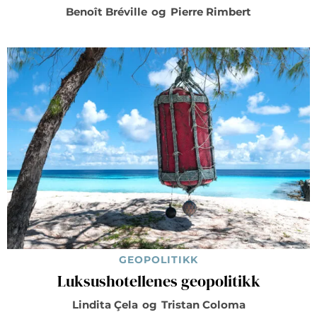
Benoît Bréville
og
Pierre Rimbert
GEOPOLITIKK
Luksushotellenes geopolitikk
Lindita Çela
og
Tristan Coloma