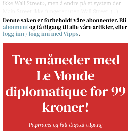
ikke Wall Street», men å endre på et system der
Main Street ikke fungerer uten Wall Street. (…)
Denne saken er forbeholdt våre abonnenter. Bli
abonnent
og få tilgang til alle våre artikler, eller
logg inn
/
logg inn med Vipps
.
Tre måneder med
Le Monde
diplomatique for 99
kroner!
Papiravis og full digital tilgang