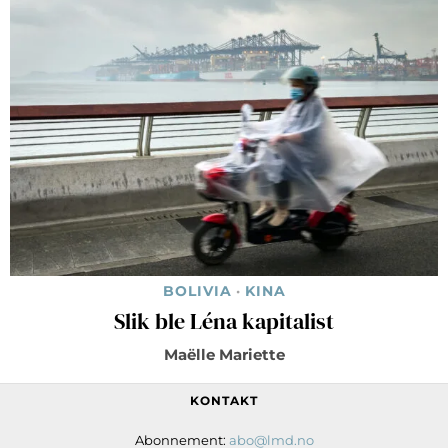
BOLIVIA
·
KINA
Slik ble Léna kapitalist
Maëlle Mariette
KONTAKT
Abonnement:
abo@lmd.no