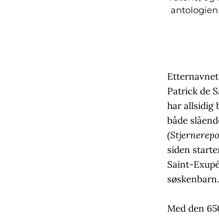
antologien 
Etternavnet
Patrick de 
har allsidig
både slåend
(Stjernerepo
siden starte
Saint-Exupér
søskenbarn
Med den 650 