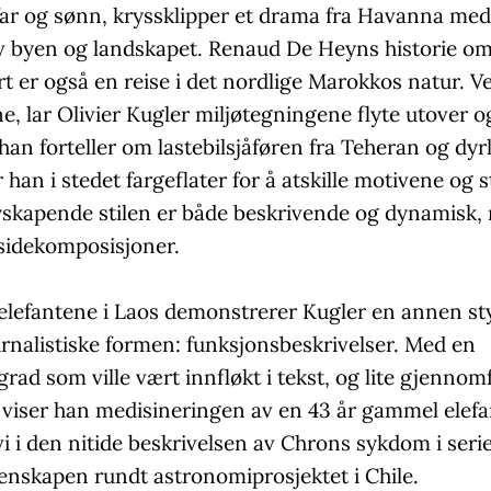
far og sønn, kryssklipper et drama fra Havanna med
av byen og landskapet. Renaud De Heyns historie o
t er også en reise i det nordlige Marokkos natur. Ve
 lar Olivier Kugler miljøtegningene flyte utover og
han forteller om lastebilsjåføren fra Teheran og dyr
 han i stedet fargeflater for å atskille motivene og s
yskapende stilen er både beskrivende og dynamisk,
sidekomposisjoner.
 elefantene i Laos demonstrerer Kugler en annen st
urnalistiske formen: funksjonsbeskrivelser. Med en
grad som ville vært innfløkt i tekst, og lite gjennomf
g viser han medisineringen av en 43 år gammel elefa
i i den nitide beskrivelsen av Chrons sykdom i seri
tenskapen rundt astronomiprosjektet i Chile.