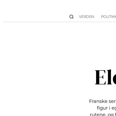
VERDEN
POLITIK
El
Franske se
figur i 
rutene, og 