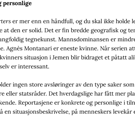
 personlige
ters
er mer enn en håndfull, og du skal ikke holde l
e at den er solid. Det er fin bredde geografisk og te
angfoldig tegnekunst. Mannsdominansen er mindr
. Agnès Montanari er eneste kvinne. Når serien att
vinners situasjon i Jemen blir bidraget et påtatt ali
 selv er interessant.
lder ingen store avsløringer av den type saker som
re eller statsråder. Det hverdagslige har fått mer pl
kende. Reportasjene er konkrete og personlige i ti
å en situasjonsbeskrivelse, på menneskers levekår e