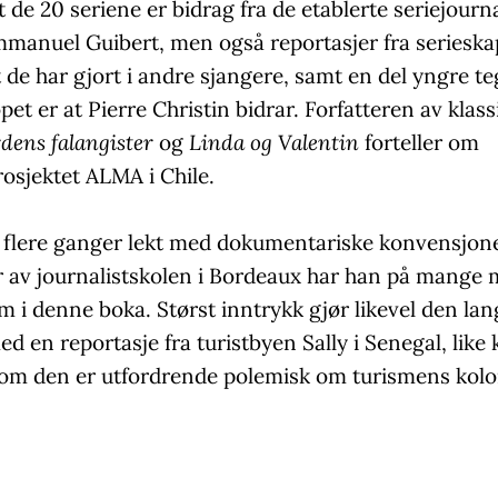
 de 20 seriene er bidrag fra de etablerte seriejourn
manuel Guibert, men også reportasjer fra serieska
t de har gjort i andre sjangere, samt en del yngre t
pet er at Pierre Christin bidrar. Forfatteren av klas
rdens falangister
og
Linda og Valentin
forteller om
osjektet ALMA i Chile.
r flere ganger lekt med dokumentariske konvensjon
 av journalistskolen i Bordeaux har han på mange 
 i denne boka. Størst inntrykk gjør likevel den lan
d en reportasje fra turistbyen Sally i Senegal, like 
som den er utfordrende polemisk om turismens kolo