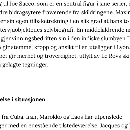
 til Joe Sacco, som er en sentral figur i sine serier, 
dre bidragsytere fraværende fra skildringene. Maxi
r sin egen tilbaketrekning i en slik grad at hans to
tervjuobjektenes selvbiografi. En middelaldrende 
m gjenvinningsbedriften sin i den indiske slumbyen 
 gir stemme, kropp og ansikt til en uteligger i Lyon
pet gir nærhet og troverdighet, utfylt av Le Roys sk
argelagte tegninger.
else i situasjonen
r fra Cuba, Iran, Marokko og Laos har utpenslede
ger med en enestående tilstedeværelse. Jacques og 