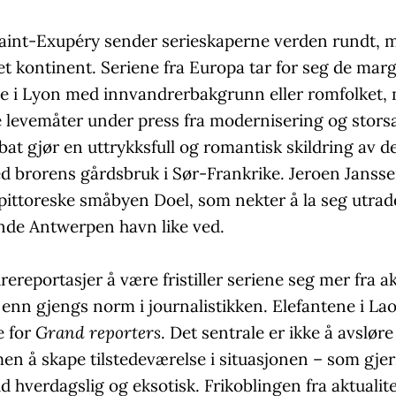
Saint-Exupéry sender serieskaperne verden rundt, 
t kontinent. Seriene fra Europa tar for seg de marg
e i Lyon med innvandrerbakgrunn eller romfolket,
le levemåter under press fra modernisering og stor
t gjør en uttrykksfull og romantisk skildring av de
ed brorens gårdsbruk i Sør-Frankrike. Jeroen Jansse
 pittoreske småbyen Doel, som nekter å la seg utrad
de Antwerpen havn like ved.
turereportasjer å være fristiller seriene seg mer fra a
enn gjengs norm i journalistikken. Elefantene i Lao
e for
Grand reporters
. Det sentrale er ikke å avsløre 
en å skape tilstedeværelse i situasjonen – som gjern
 hverdagslig og eksotisk. Frikoblingen fra aktualite