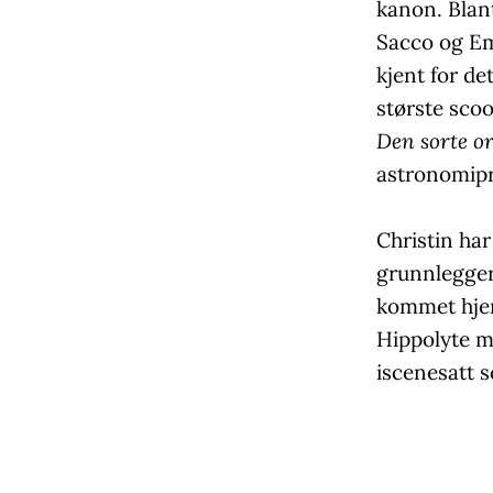
kanon. Blant
Sacco og Em
kjent for de
største scoo
Den sorte o
astronomipr
Christin ha
grunnlegger
kommet hjem
Hippolyte me
iscenesatt 