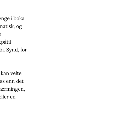
enge i boka
matisk, og
e
påtil
bi. Synd, for
 kan velte
ass enn det
lnærmingen,
ller en