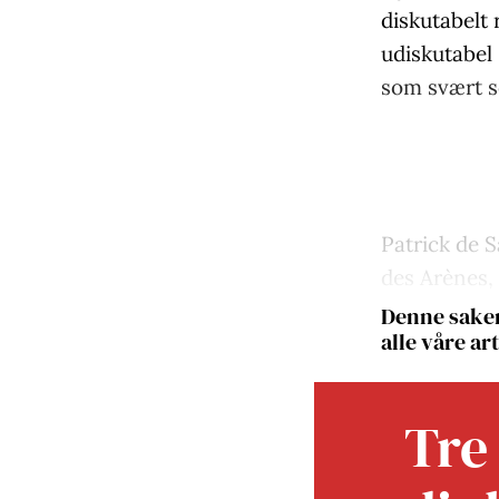
diskutabelt 
udiskutabel 
som svært so
Patrick de S
des Arènes, 
Denne saken
alle våre art
Tre