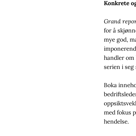
Konkrete og
Grand repor
for å skjønn
mye god, m
imponerende
handler om k
serien i seg
Boka inneho
bedriftslede
oppsiktsvek
med fokus p
hendelse.