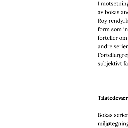
I motsetning
av bokas an
Roy rendyrke
form som in
forteller o
andre serien
Fortellergre
subjektivt f
Tilstedevær
Bokas serie
miljøtegnin