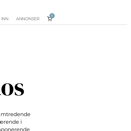
0
 INN
ANNONSER
aos
ramtredende
værende i
 imponerende