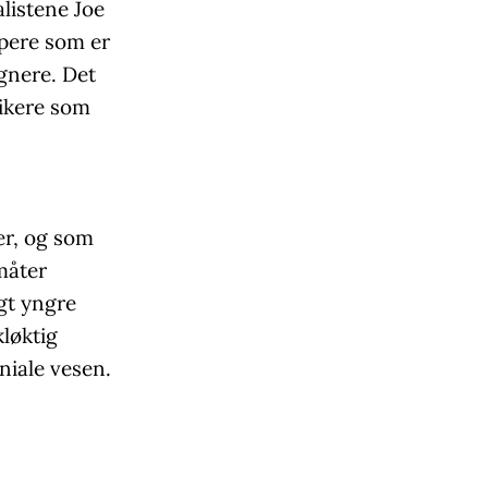
alistene Joe
pere som er
egnere. Det
sikere som
er, og som
måter
gt yngre
kløktig
niale vesen.