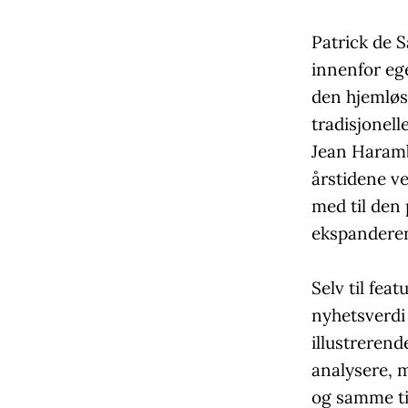
Patrick de 
innenfor ege
den hjemløs
tradisjonel
Jean Haramba
årstidene v
med til den
ekspanderen
Selv til fea
nyhetsverdi 
illustrerend
analysere, m
og samme tid