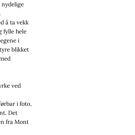
 nydelige
m
d å ta vekk
 fylle hele
legene i
tyre blikket
 med
yrke ved
ørbar i foto,
nt. Det
en fra Mont