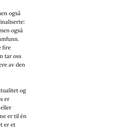
men også
inaliserte:
 men også
samfunn.
 fire
n tar oss
ere av den
ktualitet og
s er
eller
e er til én
t er et