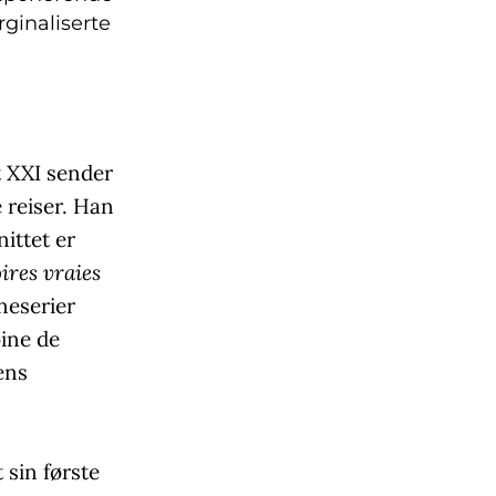
rginaliserte
t XXI sender
 reiser. Han
nittet er
ires vraies
neserier
oine de
ens
 sin første