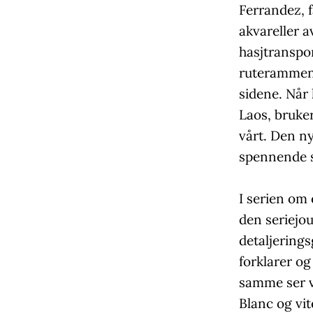
Ferrandez, 
akvareller 
hasjtranspor
ruterammene,
sidene. Når 
Laos, bruker
vårt. Den n
spennende 
I serien om
den seriejo
detaljerings
forklarer o
samme ser v
Blanc og vi