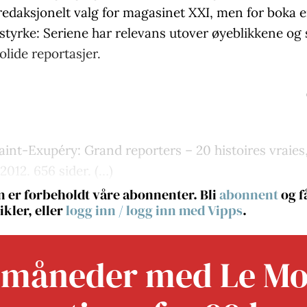
redaksjonelt valg for magasinet XXI, men for boka e
styrke: Seriene har relevans utover øyeblikkene og 
lide reportasjer.
aint-Exupéry: Grand reporters – 20 histoires vraies
2012. 656 sider. (…)
 er forbeholdt våre abonnenter. Bli
abonnent
og få
ikler, eller
logg inn
/
logg inn med Vipps
.
 måneder med Le M