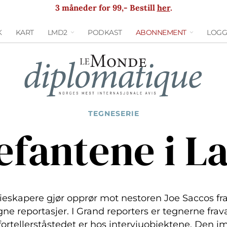
3 måneder for 99,- Bestill
her
.
K
KART
LMD2
PODKAST
ABONNEMENT
LOGG
TEGNESERIE
efantene i L
rieskapere gjør opprør mot nestoren Joe Saccos f
egne reportasjer. I Grand reporters er tegnerne fra
fortellerståstedet er hos intervjuobjektene. Den