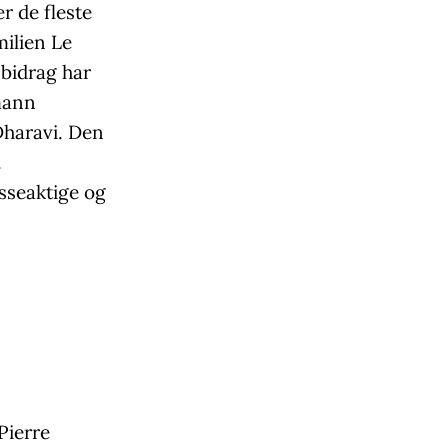
er de fleste
milien Le
 bidrag har
mann
Dharavi. Den
.
isseaktige og
Pierre