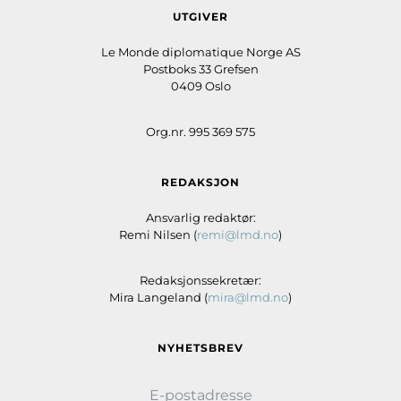
UTGIVER
Le Monde diplomatique Norge AS
Postboks 33 Grefsen
0409 Oslo
Org.nr. 995 369 575
REDAKSJON
Ansvarlig redaktør:
Remi Nilsen (
remi@lmd.no
)
Redaksjonssekretær:
Mira Langeland (
mira@lmd.no
)
NYHETSBREV