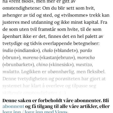
ha «rent blod», men mer er gitt av
omstendighetene: Om du blir sett som hvit,
avhenger av tid og sted, og «tvilsomme» trekk kan
justeres med utdanning og ikke minst kapital. Fra
de som uten tvil framstår som hvite, til de som
åpenbart ikke er det, finnes det en hel palett av
tvetydige og tidvis overlappende betegnelser:
indio
(«indiansk»),
cholo
(«blandet»),
pardo
(«brun»),
moreno
(«kastanjebrun»),
morocho
(«brunbarket»),
chino
(«kinesisk»),
mestizo
,
mulatto
. Logikken er ubønnhørlig, men fleksibel.
Denne tvetydigheten og porøsiteten har gjort at
systemet har klart å overleve og tilpasse seg
skiftende omstendigheter. (…)
Denne saken er forbeholdt våre abonnenter. Bli
abonnent
og få tilgang til alle våre artikler, eller
logg inn
/
logg inn med Vipps
.