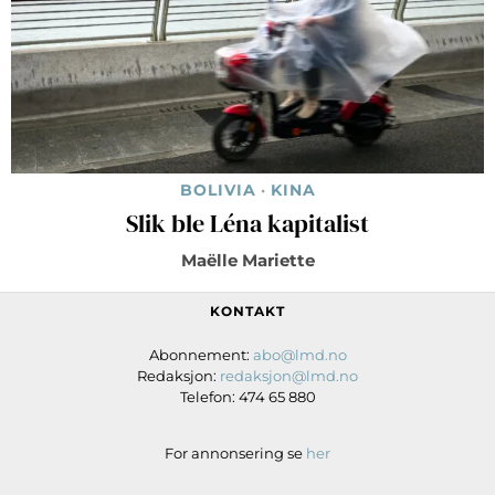
BOLIVIA
·
KINA
Slik ble Léna kapitalist
Maëlle Mariette
KONTAKT
Abonnement:
abo@lmd.no
Redaksjon:
redaksjon@lmd.no
Telefon: 474 65 880
For annonsering se
her