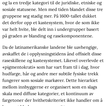
og la en tredje kategori til de juridiske, etniske og
sosiale statusene. Men med tiden blandet disse tre
gruppene seg stadig mer. På 1600-tallet dukket
det derfor opp et kastesystem, hvor de som ikke
var helt hvite, ble delt inn i undergrupper basert
på graden av blanding og rasekomponentene.
Da de latinamerikanske landene ble uavhengige,
avskaffet de i opplysningstidens ånd offisielt disse
raseskillene og kastesystemet. Likevel overlevde et
«pigmentokrati» som har vart fram til i dag, hvor
hudfarge, hår og andre mer subtile fysiske trekk
fungerer som sosiale markører. Dette hierarkiet
mellom innbyggerne er organisert som en slags
skala med diffuse kategorier, et kontinuum av
fargetoner der hvithetskriteriet ikke handler om å