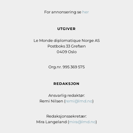
For annonsering se
her
UTGIVER
Le Monde diplomatique Norge AS
Postboks 33 Grefsen
0409 Oslo
Org.nr. 995 369 575
REDAKSJON
Ansvarlig redaktør:
Remi Nilsen (
remi@lmd.no
)
Redaksjonssekretær:
Mira Langeland (
mira@lmd.no
)