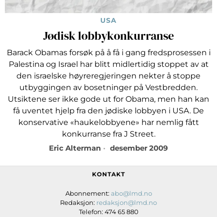
USA
Jødisk lobbykonkurranse
Barack Obamas forsøk på å få i gang fredsprosessen i
Palestina og Israel har blitt midlertidig stoppet av at
den israelske høyreregjeringen nekter å stoppe
utbyggingen av bosetninger på Vestbredden.
Utsiktene ser ikke gode ut for Obama, men han kan
få uventet hjelp fra den jødiske lobbyen i USA. De
konservative «haukelobbyene» har nemlig fått
konkurranse fra J Street.
Eric Alterman
desember 2009
KONTAKT
Abonnement:
abo@lmd.no
Redaksjon:
redaksjon@lmd.no
Telefon: 474 65 880