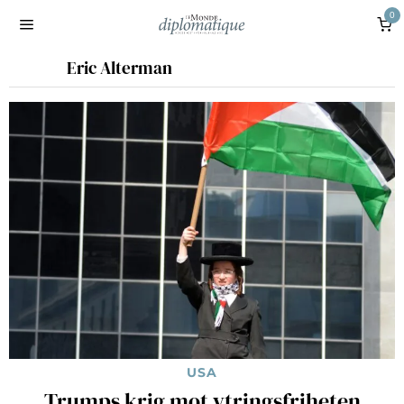
0
Eric Alterman
USA
Trumps krig mot ytringsfriheten