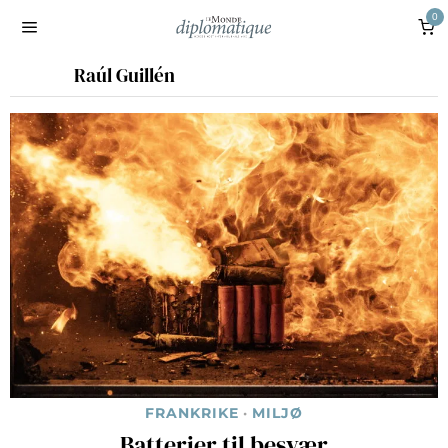
0
Raúl Guillén
FRANKRIKE
·
MILJØ
Batterier til besvær