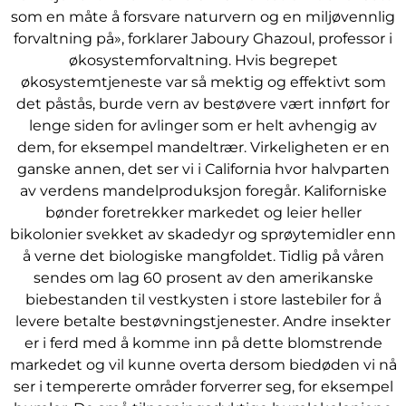
som en måte å forsvare naturvern og en miljøvennlig
forvaltning på», forklarer Jaboury Ghazoul, professor i
økosystemforvaltning. Hvis begrepet
økosystemtjeneste var så mektig og effektivt som
det påstås, burde vern av bestøvere vært innført for
lenge siden for avlinger som er helt avhengig av
dem, for eksempel mandeltrær. Virkeligheten er en
ganske annen, det ser vi i California hvor halvparten
av verdens mandelproduksjon foregår. Kaliforniske
bønder foretrekker markedet og leier heller
bikolonier svekket av skadedyr og sprøytemidler enn
å verne det biologiske mangfoldet. Tidlig på våren
sendes om lag 60 prosent av den amerikanske
biebestanden til vestkysten i store lastebiler for å
levere betalte bestøvningstjenester. Andre insekter
er i ferd med å komme inn på dette blomstrende
markedet og vil kunne overta dersom biedøden vi nå
ser i tempererte områder forverrer seg, for eksempel