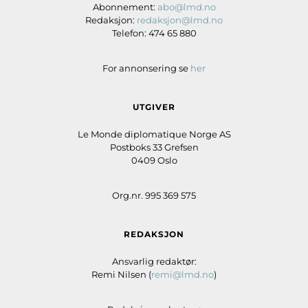
Abonnement:
abo@lmd.no
Redaksjon:
redaksjon@lmd.no
Telefon: 474 65 880
For annonsering se
her
UTGIVER
Le Monde diplomatique Norge AS
Postboks 33 Grefsen
0409 Oslo
Org.nr. 995 369 575
REDAKSJON
Ansvarlig redaktør:
Remi Nilsen (
remi@lmd.no
)