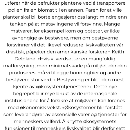
utfører når de befrukter plantene ved å transportere
pollen fra en blomst til en annen. Faren for at ville
planter skal bli borte engasjerer oss langt mindre enn
tanken på at matavlingene vil forsvinne. Mange
matvarer, for eksempel korn og poteter, er ikke
avhengige av bestøvere, men om bestøverne
forsvinner vil det likevel redusere livskvaliteten vår
drastisk, påpeker den amerikanske forskeren Keith
Delplane: «Hvis vi verdsetter en mangfoldig
matforsyning, med minimal skade på miljøet der den
produseres, må vi tillegge honningbier og andre
bestøvere stor verdi.» Bestøvning er blitt den mest
kjente av «økosystemtjenestene». Dette nye
begrepet blir mye brukt av de internasjonale
institusjonene for å forsikre at miljøvern kan forenes
med økonomisk vekst. «Økosystemer blir forstått
som leverandører av essensielle varer og tjenester for
menneskers velferd. Å knytte økosystemets
funksjoner til menneskers livskvalitet blir derfor sett