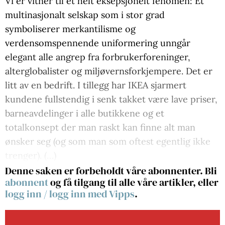
Vi er vitner til et helt eksepsjonelt fenomen: Et
multinasjonalt selskap som i stor grad
symboliserer merkantilisme og
verdensomspennende uniformering unngår
elegant alle angrep fra forbrukerforeninger,
alterglobalister og miljøvernsforkjempere. Det er
litt av en bedrift. I tillegg har IKEA sjarmert
kundene fullstendig i senk takket være lave priser,
barneavdelinger i alle butikkene og et
totalkonsept der man raskt kan finne alt man
ønsker seg (og som man som oftest egentlig ikke
trenger). (…)
Denne saken er forbeholdt våre abonnenter. Bli
abonnent
og få tilgang til alle våre artikler, eller
logg inn
/
logg inn med Vipps
.