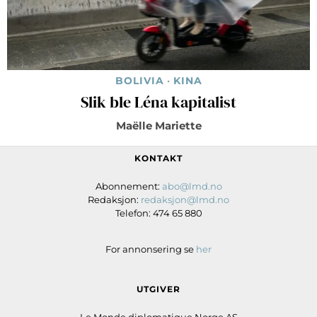
BOLIVIA
·
KINA
Slik ble Léna kapitalist
Maëlle Mariette
KONTAKT
Abonnement:
abo@lmd.no
Redaksjon:
redaksjon@lmd.no
Telefon: 474 65 880
For annonsering se
her
UTGIVER