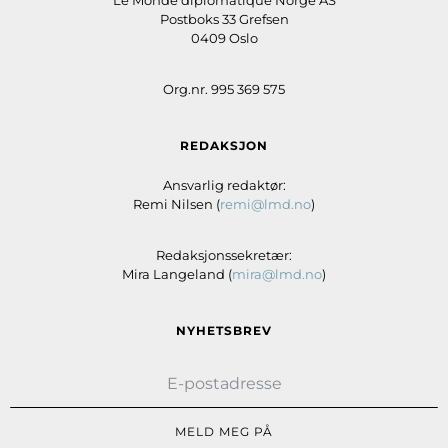
Le Monde diplomatique Norge AS
Postboks 33 Grefsen
0409 Oslo
Org.nr. 995 369 575
REDAKSJON
Ansvarlig redaktør:
Remi Nilsen (
remi@lmd.no
)
Redaksjonssekretær:
Mira Langeland (
mira@lmd.no
)
NYHETSBREV
MELD MEG PÅ