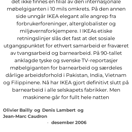
det ikke finnes en filial av den internasjonale
møbelgiganten i 10 mils omkrets. På den annen
side unngår IKEA elegant alle angrep fra
forbrukerforeninger, alterglobalister og
miljøvernsforkjempere. I IKEAs etiske
retningslinjer slås det fast at det sosiale
utgangspunktet for ethvert samarbeid er fraværet
av tvangsarbeid og barnearbeid. På 90-tallet
anklagde tyske og svenske TV-reportasjer
møbelgiganten for barnearbeid og særdeles
dårlige arbeidsforhold i Pakistan, India, Vietnam
og Filippinene. Nå har IKEA gjort definitivt slutt på
barnearbeid i alle selskapets fabrikker. Men
maskinene går for fullt hele natten
Olivier Bailly
og
Denis Lambert
og
Jean-Marc Caudron
desember 2006