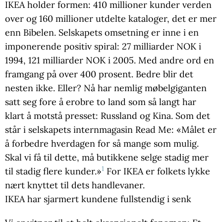
IKEA holder formen: 410 millioner kunder verden
over og 160 millioner utdelte kataloger, det er mer
enn Bibelen. Selskapets omsetning er inne i en
imponerende positiv spiral: 27 milliarder NOK i
1994, 121 milliarder NOK i 2005. Med andre ord en
framgang på over 400 prosent. Bedre blir det
nesten ikke. Eller? Nå har nemlig møbelgiganten
satt seg fore å erobre to land som så langt har
klart å motstå presset: Russland og Kina. Som det
står i selskapets internmagasin Read Me: «Målet er
å forbedre hverdagen for så mange som mulig.
Skal vi få til dette, må butikkene selge stadig mer
1
til stadig flere kunder.»
For IKEA er folkets lykke
nært knyttet til dets handlevaner.
IKEA har sjarmert kundene fullstendig i senk