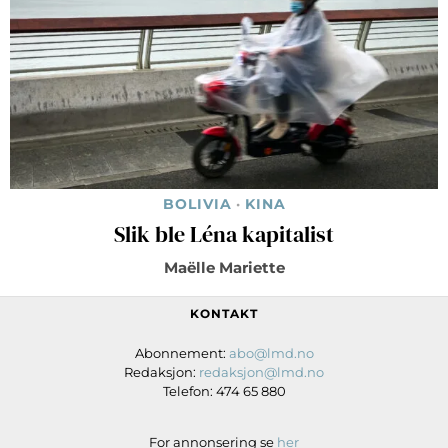
BOLIVIA
·
KINA
Slik ble Léna kapitalist
Maëlle Mariette
KONTAKT
Abonnement:
abo@lmd.no
Redaksjon:
redaksjon@lmd.no
Telefon: 474 65 880
For annonsering se
her