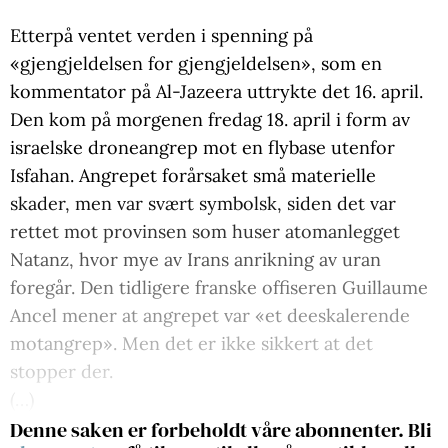
Etterpå ventet verden i spenning på
«gjengjeldelsen for gjengjeldelsen», som en
kommentator på Al-Jazeera uttrykte det 16. april.
Den kom på morgenen fredag 18. april i form av
israelske droneangrep mot en flybase utenfor
Isfahan. Angrepet forårsaket små materielle
skader, men var svært symbolsk, siden det var
rettet mot provinsen som huser atomanlegget
Natanz, hvor mye av Irans anrikning av uran
foregår. Den tidligere franske offiseren Guillaume
Ancel mener at angrepet var «et deeskalerende
motangrep». Men det er ikke sikkert at det
stopper der.
(…)
Denne saken er forbeholdt våre abonnenter. Bli