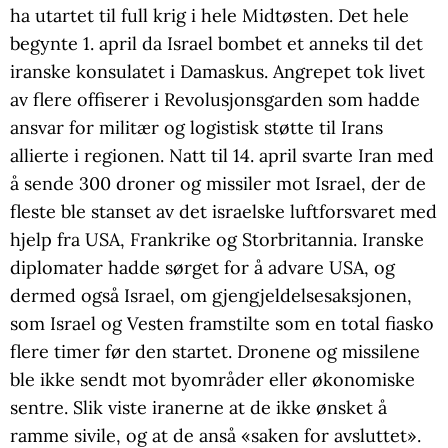
ha utartet til full krig i hele Midtøsten. Det hele
begynte 1. april da Israel bombet et anneks til det
iranske konsulatet i Damaskus. Angrepet tok livet
av flere offiserer i Revolusjonsgarden som hadde
ansvar for militær og logistisk støtte til Irans
allierte i regionen. Natt til 14. april svarte Iran med
å sende 300 droner og missiler mot Israel, der de
fleste ble stanset av det israelske luftforsvaret med
hjelp fra USA, Frankrike og Storbritannia. Iranske
diplomater hadde sørget for å advare USA, og
dermed også Israel, om gjengjeldelsesaksjonen,
som Israel og Vesten framstilte som en total fiasko
flere timer før den startet. Dronene og missilene
ble ikke sendt mot byområder eller økonomiske
sentre. Slik viste iranerne at de ikke ønsket å
ramme sivile, og at de anså «saken for avsluttet».