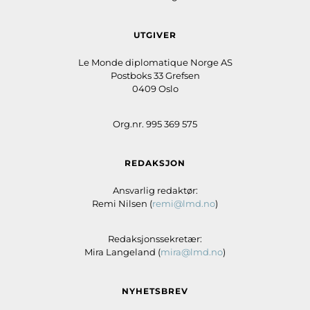
UTGIVER
Le Monde diplomatique Norge AS
Postboks 33 Grefsen
0409 Oslo
Org.nr. 995 369 575
REDAKSJON
Ansvarlig redaktør:
Remi Nilsen (
remi@lmd.no
)
Redaksjonssekretær:
Mira Langeland (
mira@lmd.no
)
NYHETSBREV