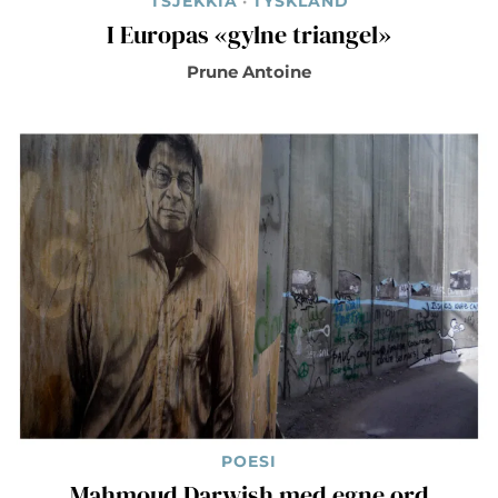
TSJEKKIA
·
TYSKLAND
I Europas «gylne triangel»
Prune Antoine
POESI
Mahmoud Darwish med egne ord