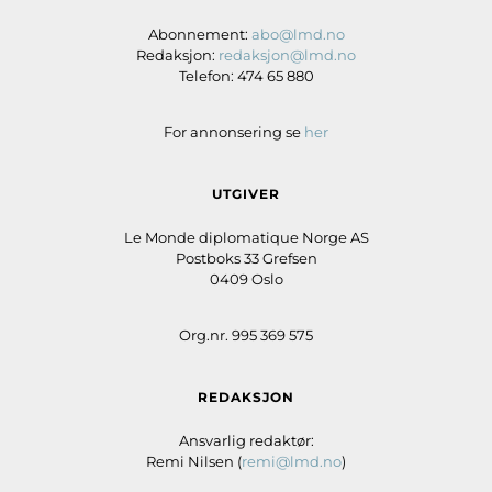
Abonnement:
abo@lmd.no
Redaksjon:
redaksjon@lmd.no
Telefon: 474 65 880
For annonsering se
her
UTGIVER
Le Monde diplomatique Norge AS
Postboks 33 Grefsen
0409 Oslo
Org.nr. 995 369 575
REDAKSJON
Ansvarlig redaktør:
Remi Nilsen (
remi@lmd.no
)