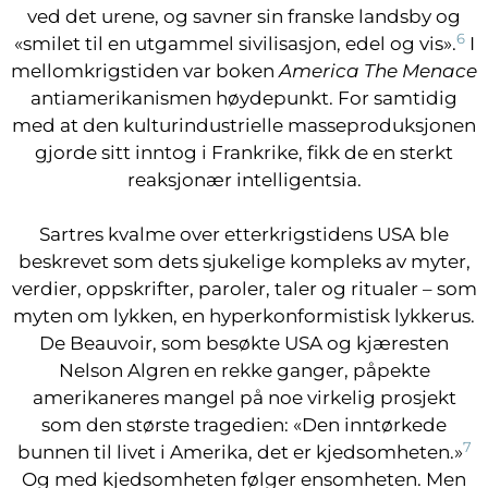
ved det urene, og savner sin franske landsby og
6
«smilet til en utgammel sivilisasjon, edel og vis».
I
mellomkrigstiden var boken
America The Menace
antiamerikanismen høydepunkt. For samtidig
med at den kulturindustrielle masseproduksjonen
gjorde sitt inntog i Frankrike, fikk de en sterkt
reaksjonær intelligentsia.
Sartres kvalme over etterkrigstidens USA ble
beskrevet som dets sjukelige kompleks av myter,
verdier, oppskrifter, paroler, taler og ritualer – som
myten om lykken, en hyperkonformistisk lykkerus.
De Beauvoir, som besøkte USA og kjæresten
Nelson Algren en rekke ganger, påpekte
amerikaneres mangel på noe virkelig prosjekt
som den største tragedien: «Den inntørkede
7
bunnen til livet i Amerika, det er kjedsomheten.»
Og med kjedsomheten følger ensomheten. Men