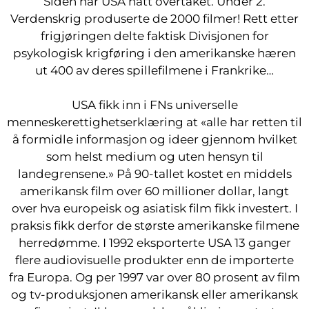
Siden har USA hatt overtaket. Under 2.
Verdenskrig produserte de 2000 filmer! Rett etter
frigjøringen delte faktisk Divisjonen for
psykologisk krigføring i den amerikanske hæren
ut 400 av deres spillefilmene i Frankrike…
USA fikk inn i FNs universelle
menneskerettighetserklæring at «alle har retten til
å formidle informasjon og ideer gjennom hvilket
som helst medium og uten hensyn til
landegrensene.» På 90-tallet kostet en middels
amerikansk film over 60 millioner dollar, langt
over hva europeisk og asiatisk film fikk investert. I
praksis fikk derfor de største amerikanske filmene
herredømme. I 1992 eksporterte USA 13 ganger
flere audiovisuelle produkter enn de importerte
fra Europa. Og per 1997 var over 80 prosent av film
og tv-produksjonen amerikansk eller amerikansk