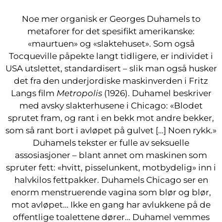
Noe mer organisk er Georges Duhamels to
metaforer for det spesifikt amerikanske:
«maurtuen» og «slaktehuset». Som også
Tocqueville påpekte langt tidligere, er individet i
USA utslettet, standardisert – slik man også husker
det fra den underjordiske maskinverden i Fritz
Langs film
Metropolis
(1926). Duhamel beskriver
med avsky slakterhusene i Chicago: «Blodet
sprutet fram, og rant i en bekk mot andre bekker,
som så rant bort i avløpet på gulvet […] Noen rykk.»
Duhamels tekster er fulle av seksuelle
assosiasjoner – blant annet om maskinen som
spruter fett: «hvitt, pisselunkent, motbydelig» inn i
halvkilos fettpakker. Duhamels Chicago ser en
enorm menstruerende vagina som blør og blør,
mot avløpet… Ikke en gang har avlukkene på de
offentlige toalettene dører… Duhamel vemmes