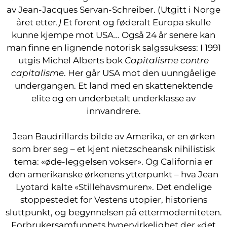
av Jean-Jacques Servan-Schreiber. (Utgitt i Norge
året etter
.)
Et forent og føderalt Europa skulle
kunne kjempe mot USA… Også 24 år senere kan
man finne en lignende notorisk salgssuksess: I 1991
utgis Michel Alberts bok
Capitalisme contre
capitalisme
. Her går USA mot den uunngåelige
undergangen. Et land med en skattenektende
elite og en underbetalt underklasse av
innvandrere.
Jean Baudrillards bilde av Amerika, er en ørken
som brer seg – et kjent nietzscheansk nihilistisk
tema: «øde-leggelsen vokser». Og California er
den amerikanske ørkenens ytterpunkt – hva Jean
Lyotard kalte «Stillehavsmuren». Det endelige
stoppestedet for Vestens utopier, historiens
sluttpunkt, og begynnelsen på ettermoderniteten.
Forbrukersamfunnets hypervirkelighet der «det