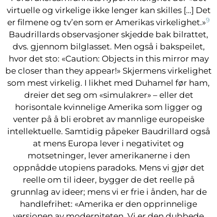
virtuelle og virkelige ikke lenger kan skilles […] Det
9
er filmene og tv’en som er Amerikas virkelighet.»
Baudrillards observasjoner skjedde bak bilrattet,
dvs. gjennom bilglasset. Men også i bakspeilet,
hvor det sto: «Caution: Objects in this mirror may
be closer than they appear!» Skjermens virkelighet
som mest virkelig. I likhet med Duhamel før ham,
dreier det seg om «simulakrer» – eller det
horisontale kvinnelige Amerika som ligger og
venter på å bli erobret av mannlige europeiske
intellektuelle. Samtidig påpeker Baudrillard også
at mens Europa lever i negativitet og
motsetninger, lever amerikanerne i den
oppnådde utopiens paradoks. Mens vi gjør det
reelle om til ideer, bygger de det reelle på
grunnlag av ideer; mens vi er frie i ånden, har de
handlefrihet: «Amerika er den opprinnelige
versjonen av moderniteten. Vi er den dubbede