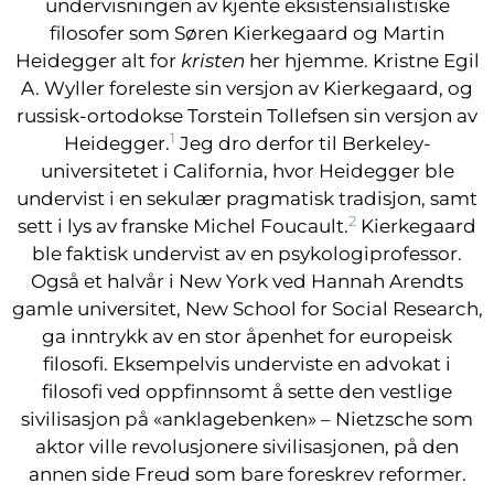
undervisningen av kjente eksistensialistiske
filosofer som Søren Kierkegaard og Martin
Heidegger alt for
kristen
her hjemme. Kristne Egil
A. Wyller foreleste sin versjon av Kierkegaard, og
russisk-ortodokse Torstein Tollefsen sin versjon av
1
Heidegger.
Jeg dro derfor til Berkeley-
universitetet i California, hvor Heidegger ble
undervist i en sekulær pragmatisk tradisjon, samt
2
sett i lys av franske Michel Foucault.
Kierkegaard
ble faktisk undervist av en psykologiprofessor.
Også et halvår i New York ved Hannah Arendts
gamle universitet, New School for Social Research,
ga inntrykk av en stor åpenhet for europeisk
filosofi. Eksempelvis underviste en advokat i
filosofi ved oppfinnsomt å sette den vestlige
sivilisasjon på «anklagebenken» – Nietzsche som
aktor ville revolusjonere sivilisasjonen, på den
annen side Freud som bare foreskrev reformer.