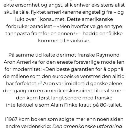
ekte ensomhet og angst, slik enhver eksistensialist
skulle tåle, flyktet amerikanerne engstelig fra – og
lukt over i konsumet. Dette amerikanske
forbrukerparadiset – «Men hvorfor velge en type
tannpasta framfor en annen?» – hadde ennå ikke
kommet til Frankrike.
På samme tid kalte derimot franske Raymond
Aron Amerika for den eneste forsvarlige modellen
for modernitet: «Den beste garantien for å oppnå
de målene som den europeiske venstresiden alltid
8
har forfektet.»
Aron var imidlertid ganske alene
den gang om en amerikanskinspirert liberalisme –
den kom først langt senere med franske
intellektuelle som Alain Finkelkraut på 80-tallet.
I 1967 kom boken som solgte mer enn noen siden
andre verdenskrig:
Den amerikanske utfordring