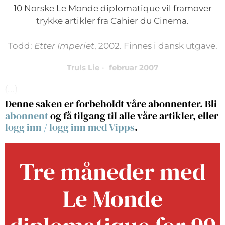
10 Norske Le Monde diplomatique vil framover
trykke artikler fra Cahier du Cinema.
Todd:
Etter Imperiet
, 2002. Finnes i dansk utgave.
Truls Lie
februar 2007
(…)
Denne saken er forbeholdt våre abonnenter. Bli
abonnent
og få tilgang til alle våre artikler, eller
logg inn
/
logg inn med Vipps
.
Tre måneder med
Le Monde