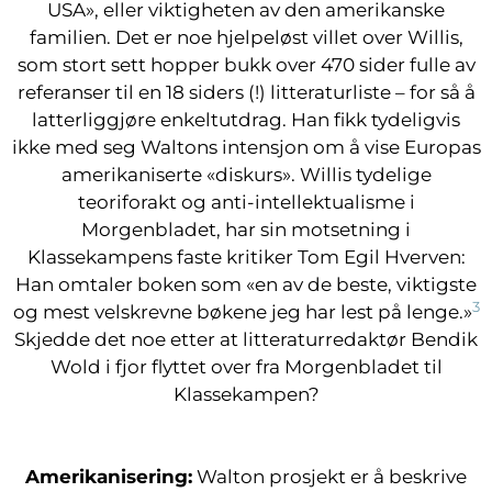
USA», eller viktigheten av den amerikanske
familien. Det er noe hjelpeløst villet over Willis,
som stort sett hopper bukk over 470 sider fulle av
referanser til en 18 siders (!) litteraturliste – for så å
latterliggjøre enkeltutdrag. Han fikk tydeligvis
ikke med seg Waltons intensjon om å vise Europas
amerikaniserte «diskurs». Willis tydelige
teoriforakt og anti-intellektualisme i
Morgenbladet, har sin motsetning i
Klassekampens faste kritiker Tom Egil Hverven:
Han omtaler boken som «en av de beste, viktigste
3
og mest velskrevne bøkene jeg har lest på lenge.»
Skjedde det noe etter at litteraturredaktør Bendik
Wold i fjor flyttet over fra Morgenbladet til
Klassekampen?
Amerikanisering:
Walton prosjekt er å beskrive