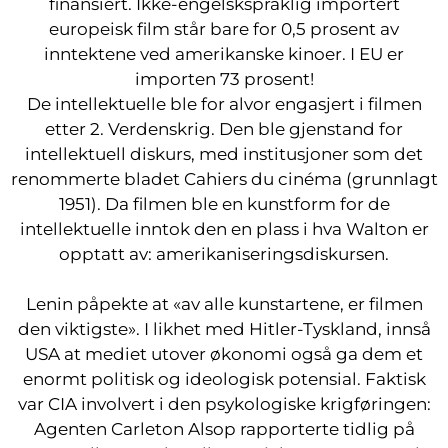
finansiert. Ikke-engelskspråklig importert
europeisk film står bare for 0,5 prosent av
inntektene ved amerikanske kinoer. I EU er
importen 73 prosent!
De intellektuelle ble for alvor engasjert i filmen
etter 2. Verdenskrig. Den ble gjenstand for
intellektuell diskurs, med institusjoner som det
renommerte bladet Cahiers du cinéma (grunnlagt
1951). Da filmen ble en kunstform for de
intellektuelle inntok den en plass i hva Walton er
opptatt av: amerikaniseringsdiskursen.
Lenin påpekte at «av alle kunstartene, er filmen
den viktigste». I likhet med Hitler-Tyskland, innså
USA at mediet utover økonomi også ga dem et
enormt politisk og ideologisk potensial. Faktisk
var CIA involvert i den psykologiske krigføringen:
Agenten Carleton Alsop rapporterte tidlig på