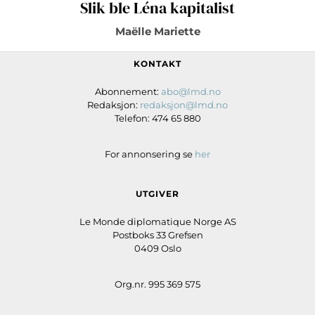
Slik ble Léna kapitalist
Maëlle Mariette
KONTAKT
Abonnement:
abo@lmd.no
Redaksjon:
redaksjon@lmd.no
Telefon: 474 65 880
For annonsering se
her
UTGIVER
Le Monde diplomatique Norge AS
Postboks 33 Grefsen
0409 Oslo
Org.nr. 995 369 575