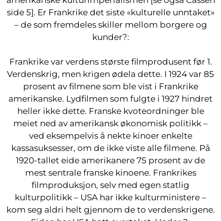
amerikanske kulturimperialismen [se også Cassen
side 5]. Er Frankrike det siste «kulturelle unntaket»
– de som fremdeles skiller mellom borgere og
kunder?:
Frankrike var verdens største filmprodusent før 1.
Verdenskrig, men krigen ødela dette. I 1924 var 85
prosent av filmene som ble vist i Frankrike
amerikanske. Lydfilmen som fulgte i 1927 hindret
heller ikke dette. Franske kvoteordninger ble
meiet ned av amerikansk økonomisk politikk –
ved eksempelvis å nekte kinoer enkelte
kassasuksesser, om de ikke viste alle filmene. På
1920-tallet eide amerikanere 75 prosent av de
mest sentrale franske kinoene. Frankrikes
filmproduksjon, selv med egen statlig
kulturpolitikk – USA har ikke kulturministere –
kom seg aldri helt gjennom de to verdenskrigene.