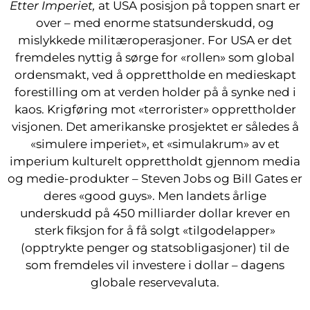
Etter Imperiet,
at USA posisjon på toppen snart er
over – med enorme statsunderskudd, og
mislykkede militæroperasjoner. For USA er det
fremdeles nyttig å sørge for «rollen» som global
ordensmakt, ved å opprettholde en medieskapt
forestilling om at verden holder på å synke ned i
kaos. Krigføring mot «terrorister» opprettholder
visjonen. Det amerikanske prosjektet er således å
«simulere imperiet», et «simulakrum» av et
imperium kulturelt opprettholdt gjennom media
og medie-produkter – Steven Jobs og Bill Gates er
deres «good guys». Men landets årlige
underskudd på 450 milliarder dollar krever en
sterk fiksjon for å få solgt «tilgodelapper»
(opptrykte penger og statsobligasjoner) til de
som fremdeles vil investere i dollar – dagens
globale reservevaluta.