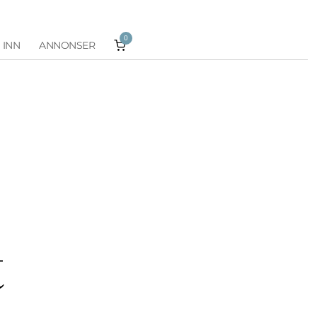
0
 INN
ANNONSER
t