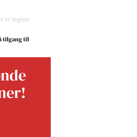
et er tegnet
 tilgang til
onde
ner!