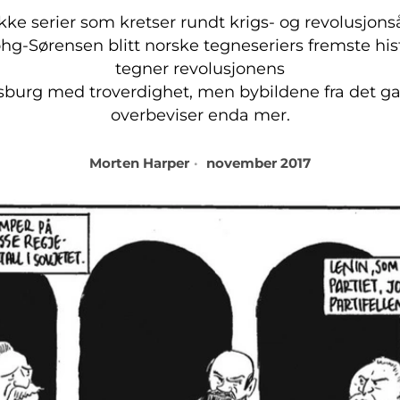
ke serier som kretser rundt krigs- og revolusjonså
ohg-Sørensen blitt norske tegneseriers fremste his
tegner revolusjonens
rsburg med troverdighet, men bybildene fra det g
overbeviser enda mer.
Morten Harper
november 2017