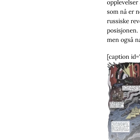
opplevelser
som nå er no
russiske rev
posisjonen. 
men også næ
[caption id