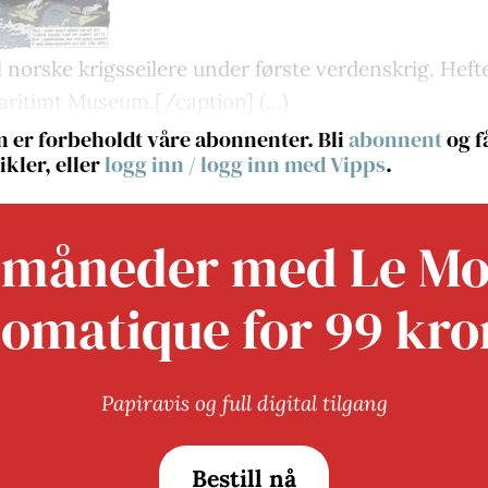
l norske krigsseilere under første verdenskrig. Heft
aritimt Museum.[/caption] (…)
 er forbeholdt våre abonnenter. Bli
abonnent
og få
ikler, eller
logg inn
/
logg inn med Vipps
.
 måneder med Le M
lomatique for 99 kro
Papiravis og full digital tilgang
Bestill nå