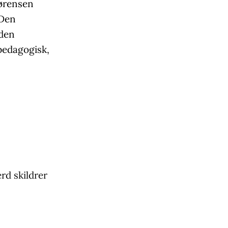
Sørensen
 Den
 den
 pedagogisk,
rd skildrer