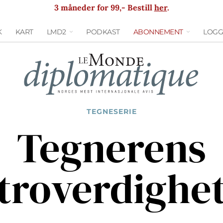
3 måneder for 99,- Bestill
her
.
K
KART
LMD2
PODKAST
ABONNEMENT
LOGG
TEGNESERIE
Tegnerens
troverdighe