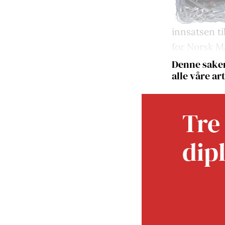
innsatsen ti
for Norsk M
Denne saken
alle våre art
Tre
dip