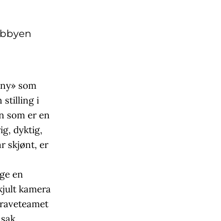
obbyen
Tony» som
stilling i
en som er en
ig, dyktig,
r skjønt, er
age en
kjult kamera
graveteamet
 sak.