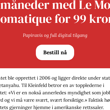
 måneder med Le M
lomatique for 99 kro
Papiravis og full digital tilgang
Bestill nå
t ble opprettet i 2006 og ligger direkte under sta
anyahu. Til Kleinfeld betror en av topplederne i
et: «Vi er en nokså annerledes myndighet som job
 og vi må være svært, svært forsiktige.» Faktisk hør
ets gjerninger hjemme i amerikanske rettssaler.