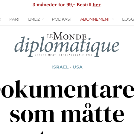
3 måneder for 99,- Bestill
her
.
K
KART
LMD2
PODKAST
ABONNEMENT
LOGG
ISRAEL
·
USA
okumentar
som måtte