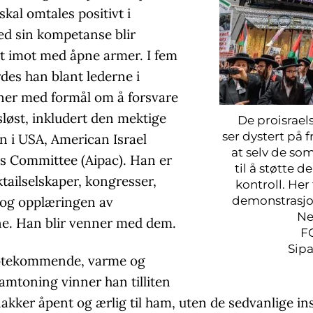
 skal omtales positivt i
d sin kompetanse blir
tt imot med åpne armer. I fem
des han blant lederne i
ner med formål om å forsvare
rsløst, inkludert den mektige
De proisrael
ser dystert på 
n i USA, American Israel
at selv de som
rs Committee (Aipac). Han er
til å støtte d
tailselskaper, kongresser,
kontroll. Her
demonstrasjo
og opplæringen av
Ne
. Han blir venner med dem.
F
Sipa
øtekommende, varme og
amtoning vinner han tilliten
akker åpent og ærlig til ham, uten de sedvanlige in