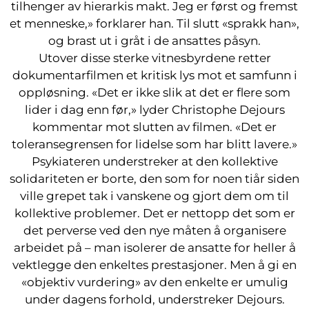
tilhenger av hierarkis makt. Jeg er først og fremst
et menneske,» forklarer han. Til slutt «sprakk han»,
og brast ut i gråt i de ansattes påsyn.
Utover disse sterke vitnesbyrdene retter
dokumentarfilmen et kritisk lys mot et samfunn i
oppløsning. «Det er ikke slik at det er flere som
lider i dag enn før,» lyder Christophe Dejours
kommentar mot slutten av filmen. «Det er
toleransegrensen for lidelse som har blitt lavere.»
Psykiateren understreker at den kollektive
solidariteten er borte, den som for noen tiår siden
ville grepet tak i vanskene og gjort dem om til
kollektive problemer. Det er nettopp det som er
det perverse ved den nye måten å organisere
arbeidet på – man isolerer de ansatte for heller å
vektlegge den enkeltes prestasjoner. Men å gi en
«objektiv vurdering» av den enkelte er umulig
under dagens forhold, understreker Dejours.