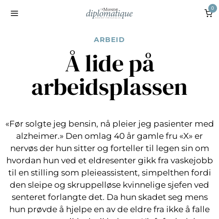
0
ARBEID
Å lide på
arbeidsplassen
«Før solgte jeg bensin, nå pleier jeg pasienter med
alzheimer.» Den omlag 40 år gamle fru «X» er
nervøs der hun sitter og forteller til legen sin om
hvordan hun ved et eldresenter gikk fra vaskejobb
til en stilling som pleieassistent, simpelthen fordi
den sleipe og skruppelløse kvinnelige sjefen ved
senteret forlangte det. Da hun skadet seg mens
hun prøvde å hjelpe en av de eldre fra ikke å falle