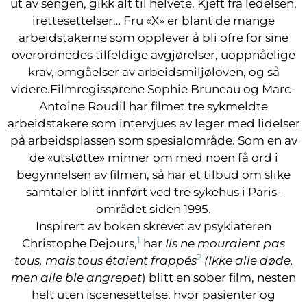
ut av sengen, gikk alt til helvete. Kjeft fra ledelsen,
irettesettelser… Fru «X» er blant de mange
arbeidstakerne som opplever å bli ofre for sine
overordnedes tilfeldige avgjørelser, uoppnåelige
krav, omgåelser av arbeidsmiljøloven, og så
videre.Filmregissørene Sophie Bruneau og Marc-
Antoine Roudil har filmet tre sykmeldte
arbeidstakere som intervjues av leger med lidelser
på arbeidsplassen som spesialområde. Som en av
de «utstøtte» minner om med noen få ord i
begynnelsen av filmen, så har et tilbud om slike
samtaler blitt innført ved tre sykehus i Paris-
området siden 1995.
Inspirert av boken skrevet av psykiateren
1
Christophe Dejours,
har
Ils ne mouraient pas
2
tous, mais tous étaient frappés
(Ikke alle døde,
men alle ble angrepet
) blitt en sober film, nesten
helt uten iscenesettelse, hvor pasienter og