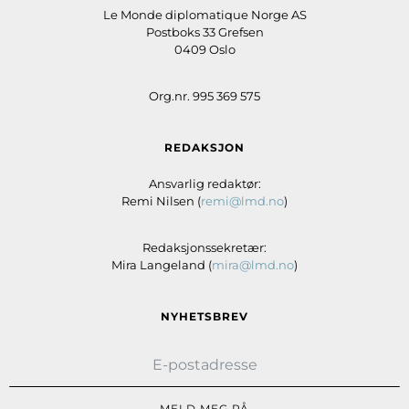
Le Monde diplomatique Norge AS
Postboks 33 Grefsen
0409 Oslo
Org.nr. 995 369 575
REDAKSJON
Ansvarlig redaktør:
Remi Nilsen (
remi@lmd.no
)
Redaksjonssekretær:
Mira Langeland (
mira@lmd.no
)
NYHETSBREV
MELD MEG PÅ