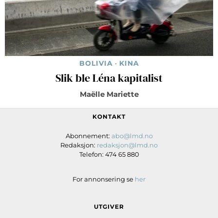
BOLIVIA
·
KINA
Slik ble Léna kapitalist
Maëlle Mariette
KONTAKT
Abonnement:
abo@lmd.no
Redaksjon:
redaksjon@lmd.no
Telefon: 474 65 880
For annonsering se
her
UTGIVER