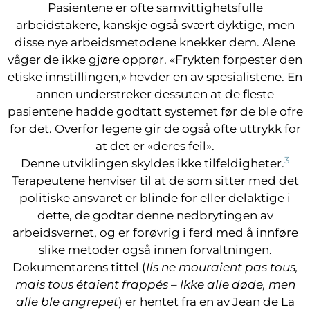
Pasientene er ofte samvittighetsfulle
arbeidstakere, kanskje også svært dyktige, men
disse nye arbeidsmetodene knekker dem. Alene
våger de ikke gjøre opprør. «Frykten forpester den
etiske innstillingen,» hevder en av spesialistene. En
annen understreker dessuten at de fleste
pasientene hadde godtatt systemet før de ble ofre
for det. Overfor legene gir de også ofte uttrykk for
at det er «deres feil».
3
Denne utviklingen skyldes ikke tilfeldigheter.
Terapeutene henviser til at de som sitter med det
politiske ansvaret er blinde for eller delaktige i
dette, de godtar denne nedbrytingen av
arbeidsvernet, og er forøvrig i ferd med å innføre
slike metoder også innen forvaltningen.
Dokumentarens tittel (
Ils ne mouraient pas tous,
mais tous étaient frappés
–
Ikke alle døde, men
alle ble angrepet
) er hentet fra en av Jean de La