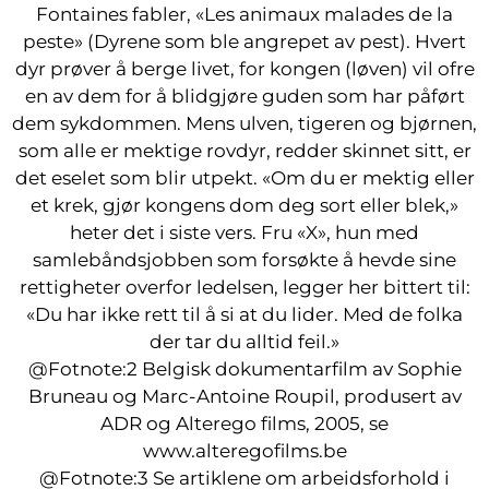
Fontaines fabler, «Les animaux malades de la
peste» (Dyrene som ble angrepet av pest). Hvert
dyr prøver å berge livet, for kongen (løven) vil ofre
en av dem for å blidgjøre guden som har påført
dem sykdommen. Mens ulven, tigeren og bjørnen,
som alle er mektige rovdyr, redder skinnet sitt, er
det eselet som blir utpekt. «Om du er mektig eller
et krek, gjør kongens dom deg sort eller blek,»
heter det i siste vers. Fru «X», hun med
samlebåndsjobben som forsøkte å hevde sine
rettigheter overfor ledelsen, legger her bittert til:
«Du har ikke rett til å si at du lider. Med de folka
der tar du alltid feil.»
@Fotnote:2 Belgisk dokumentarfilm av Sophie
Bruneau og Marc-Antoine Roupil, produsert av
ADR og Alterego films, 2005, se
www.alteregofilms.be
@Fotnote:3 Se artiklene om arbeidsforhold i