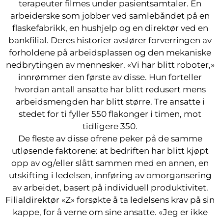
terapeuter filmes under pasientsamtaler. En
arbeiderske som jobber ved samlebåndet på en
flaskefabrikk, en hushjelp og en direktør ved en
bankfilial. Deres historier avslører forverringen av
forholdene på arbeidsplassen og den mekaniske
nedbrytingen av mennesker. «Vi har blitt roboter,»
innrømmer den første av disse. Hun forteller
hvordan antall ansatte har blitt redusert mens
arbeidsmengden har blitt større. Tre ansatte i
stedet for ti fyller 550 flakonger i timen, mot
tidligere 350.
De fleste av disse ofrene peker på de samme
utløsende faktorene: at bedriften har blitt kjøpt
opp av og/eller slått sammen med en annen, en
utskifting i ledelsen, innføring av omorgansering
av arbeidet, basert på individuell produktivitet.
Filialdirektør «Z» forsøkte å ta ledelsens krav på sin
kappe, for å verne om sine ansatte. «Jeg er ikke