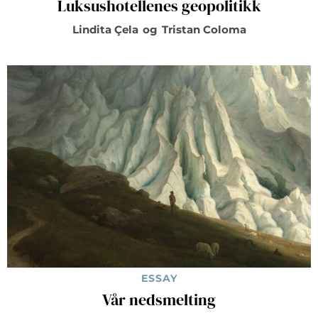
Luksushotellenes geopolitikk
Lindita Çela
og
Tristan Coloma
ESSAY
Vår nedsmelting