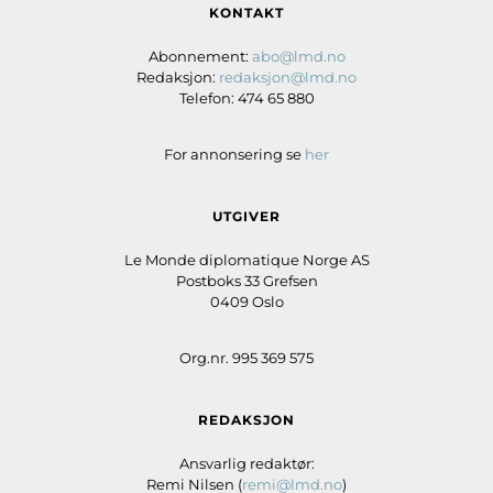
KONTAKT
Abonnement:
abo@lmd.no
Redaksjon:
redaksjon@lmd.no
Telefon: 474 65 880
For annonsering se
her
UTGIVER
Le Monde diplomatique Norge AS
Postboks 33 Grefsen
0409 Oslo
Org.nr. 995 369 575
REDAKSJON
Ansvarlig redaktør:
Remi Nilsen (
remi@lmd.no
)