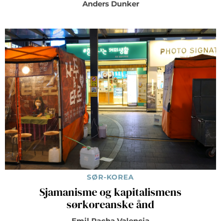
Anders Dunker
SØR-KOREA
Sjamanisme og kapitalismens
sørkoreanske ånd
Emil Pacha Valencia