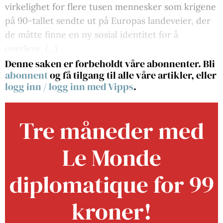
virkelighet for flere tusen mennesker som krigene
på 90-tallet sendte ut på Europas landeveier, der
de måtte finne en ny sosial identitet for å
overleve. (…)
Denne saken er forbeholdt våre abonnenter. Bli
abonnent
og få tilgang til alle våre artikler, eller
logg inn
/
logg inn med Vipps
.
Tre måneder med
Le Monde
diplomatique for 99
kroner!