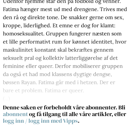
Udenfor hjemme står den på fodbold og venner.
Fatima hænger mest ud med drengene. Trives med
den rå og direkte tone. De snakker gerne om sex,
kroppe, liderlighed. Et emne er dog for klamt:
homoseksualitet. Gruppen fungerer næsten som
et lille performativt rum for kønnet identitet, hvor
maskulinitet konstant skal bekræftes gennem
seksuelt pral og kollektiv latterliggørelse af det
feminine eller queer. Derfor mobiliserer gruppen
da også et had mod klassens dygtige dengse,
bøssen Rayan. Fatima går med i hetzen. Der er
bare et problem. Fatima er queer.
(…)
Denne saken er forbeholdt våre abonnenter. Bli
abonnent
og få tilgang til alle våre artikler, eller
logg inn
/
logg inn med Vipps
.