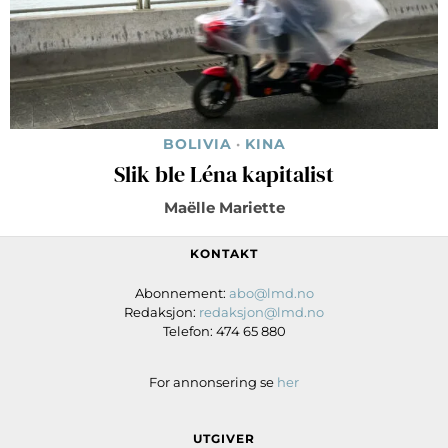
BOLIVIA
·
KINA
Slik ble Léna kapitalist
Maëlle Mariette
KONTAKT
Abonnement:
abo@lmd.no
Redaksjon:
redaksjon@lmd.no
Telefon: 474 65 880
For annonsering se
her
UTGIVER