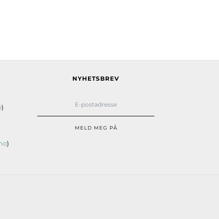
NYHETSBREV
o
)
MELD MEG PÅ
no
)