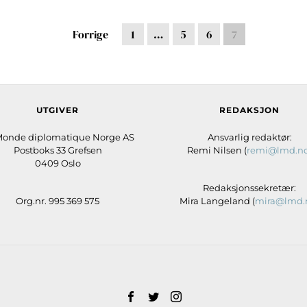
Forrige
1
…
5
6
7
UTGIVER
REDAKSJON
Monde diplomatique Norge AS
Ansvarlig redaktør:
Postboks 33 Grefsen
Remi Nilsen (
remi@lmd.n
0409 Oslo
Redaksjonssekretær:
Org.nr. 995 369 575
Mira Langeland (
mira@lmd.