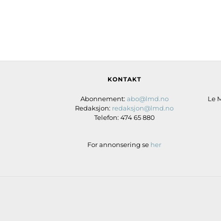
KONTAKT
Abonnement:
abo@lmd.no
Le 
Redaksjon:
redaksjon@lmd.no
Telefon: 474 65 880
For annonsering se
her