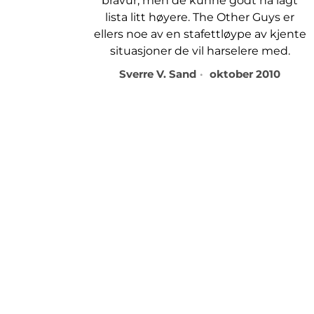
bravur, men de kunne godt ha lagt
lista litt høyere. The Other Guys er
ellers noe av en stafettløype av kjente
situasjoner de vil harselere med.
Sverre V. Sand
oktober 2010