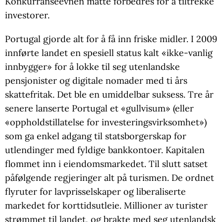
Konkurranseevnen måtte forbedres for å tiltrekke
investorer.
Portugal gjorde alt for å få inn friske midler. I 2009
innførte landet en spesiell status kalt «ikke-vanlig
innbygger» for å lokke til seg utenlandske
pensjonister og digitale nomader med ti års
skattefritak. Det ble en umiddelbar suksess. Tre år
senere lanserte Portugal et «gullvisum» (eller
«oppholdstillatelse for investeringsvirksomhet»)
som ga enkel adgang til statsborgerskap for
utlendinger med fyldige bankkontoer. Kapitalen
flommet inn i eiendomsmarkedet. Til slutt satset
påfølgende regjeringer alt på turismen. De ordnet
flyruter for lavprisselskaper og liberaliserte
markedet for korttidsutleie. Millioner av turister
strømmet til landet, og brakte med seg utenlandsk