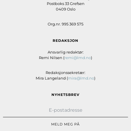
Postboks 33 Grefsen
0409 Oslo
Org.nr. 995 369 575
REDAKSJON
Ansvarlig redaktør:
Remi Nilsen (
remi@lmd.no
)
Redaksjonssekretær:
Mira Langeland (
mira@lmd.no
)
NYHETSBREV
MELD MEG PÅ