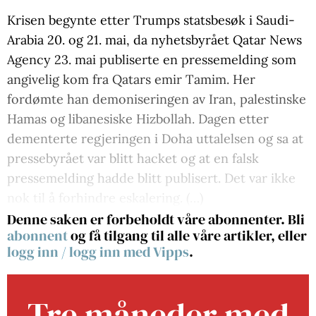
Krisen begynte etter Trumps statsbesøk i Saudi-
Arabia 20. og 21. mai, da nyhetsbyrået Qatar News
Agency 23. mai publiserte en pressemelding som
angivelig kom fra Qatars emir Tamim. Her
fordømte han demoniseringen av Iran, palestinske
Hamas og libanesiske Hizbollah. Dagen etter
dementerte regjeringen i Doha uttalelsen og sa at
pressebyrået var blitt hacket og at en falsk
pressemelding hadde blitt publisert. Det var ikke
nok til å forhindre eskalering. (…)
Denne saken er forbeholdt våre abonnenter. Bli
abonnent
og få tilgang til alle våre artikler, eller
logg inn
/
logg inn med Vipps
.
Tre måneder med