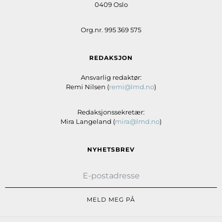
0409 Oslo
Org.nr. 995 369 575
REDAKSJON
Ansvarlig redaktør:
Remi Nilsen (
remi@lmd.no
)
Redaksjonssekretær:
Mira Langeland (
mira@lmd.no
)
NYHETSBREV
MELD MEG PÅ