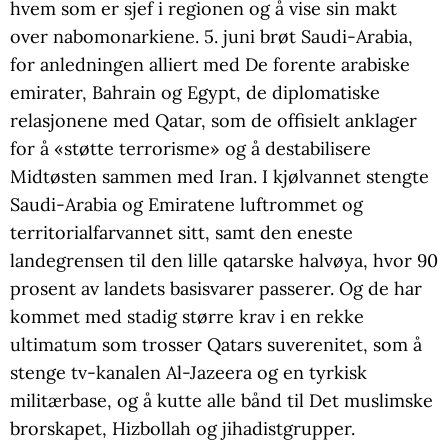
hvem som er sjef i regionen og å vise sin makt
over nabomonarkiene. 5. juni brøt Saudi-Arabia,
for anledningen alliert med De forente arabiske
emirater, Bahrain og Egypt, de diplomatiske
relasjonene med Qatar, som de offisielt anklager
for å «støtte terrorisme» og å destabilisere
Midtøsten sammen med Iran. I kjølvannet stengte
Saudi-Arabia og Emiratene luftrommet og
territorialfarvannet sitt, samt den eneste
landegrensen til den lille qatarske halvøya, hvor 90
prosent av landets basisvarer passerer. Og de har
kommet med stadig større krav i en rekke
ultimatum som trosser Qatars suverenitet, som å
stenge tv-kanalen Al-Jazeera og en tyrkisk
militærbase, og å kutte alle bånd til Det muslimske
brorskapet, Hizbollah og jihadistgrupper.