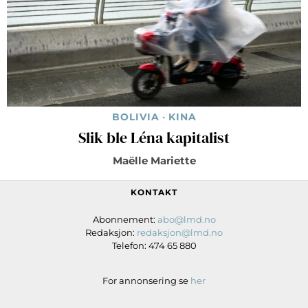
BOLIVIA
·
KINA
Slik ble Léna kapitalist
Maëlle Mariette
KONTAKT
Abonnement:
abo@lmd.no
Redaksjon:
redaksjon@lmd.no
Telefon: 474 65 880
For annonsering se
her