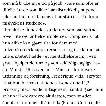
som må bruke mye tid på jobb, «noe som ofte er
tilfelle for de som ikke har tilstrekkelig stipend
eller får hjelp fra familien, har større risiko for å
1
mislykkes i studiene».
I Frankrike finnes det studenter som går sultne,
sover ute og får helseproblemer. Dompnier sa at
hun «ikke kan gjøre alt» for dem med
universitetets knappe ressurser, og trakk fram at
universitetet hadde «et mentalhelseteam», «en
gratis hjelpetelefon» og «en veldedig dagligvare»
(Le Monde, 16. november). Minister for høyere
utdanning og forskning, Frédérique Vidal, skryter
av at hun har «økt stipendsatsene» (med 1,3
prosent, tilsvarende inflasjonen). Samtidig sier hun
at hun vil «revurdere alt dette», men at «det
åpenbart kommer til å ta tid» (France Culture, 19.