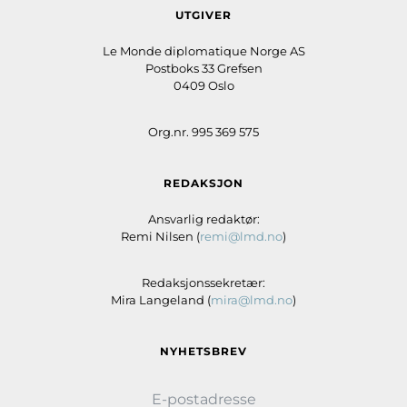
UTGIVER
Le Monde diplomatique Norge AS
Postboks 33 Grefsen
0409 Oslo
Org.nr. 995 369 575
REDAKSJON
Ansvarlig redaktør:
Remi Nilsen (
remi@lmd.no
)
Redaksjonssekretær:
Mira Langeland (
mira@lmd.no
)
NYHETSBREV