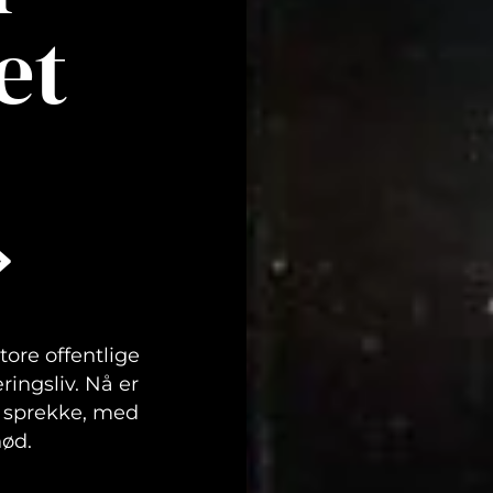
et
»
ore offentlige
ringsliv. Nå er
å sprekke, med
nød.