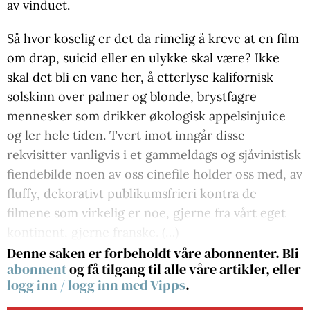
av vinduet.
Så hvor koselig er det da rimelig å kreve at en film
om drap, suicid eller en ulykke skal være? Ikke
skal det bli en vane her, å etterlyse kalifornisk
solskinn over palmer og blonde, brystfagre
mennesker som drikker økologisk appelsinjuice
og ler hele tiden. Tvert imot inngår disse
rekvisitter vanligvis i et gammeldags og sjåvinistisk
fiendebilde noen av oss cinefile holder oss med, av
fluffy, dekorativt publikumsfrieri kontra de
filmene som virkelig er noe, gjerne fra vårt eget
kontinent, gjerne franske. (…)
Denne saken er forbeholdt våre abonnenter. Bli
abonnent
og få tilgang til alle våre artikler, eller
logg inn
/
logg inn med Vipps
.