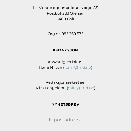
Le Monde diplomatique Norge AS
Postboks 33 Grefsen
0409 Oslo
Org.nr. 995 369 575
REDAKSJON
Ansvarlig redaktør:
Remi Nilsen (
remi@lmd.no
)
Redaksjonssekretær:
Mira Langeland (
mira@lmd.no
)
NYHETSBREV