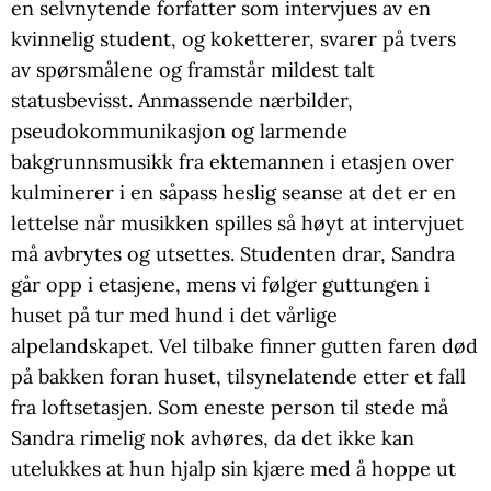
en selvnytende forfatter som intervjues av en
kvinnelig student, og koketterer, svarer på tvers
av spørsmålene og framstår mildest talt
statusbevisst. Anmassende nærbilder,
pseudokommunikasjon og larmende
bakgrunnsmusikk fra ektemannen i etasjen over
kulminerer i en såpass heslig seanse at det er en
lettelse når musikken spilles så høyt at intervjuet
må avbrytes og utsettes. Studenten drar, Sandra
går opp i etasjene, mens vi følger guttungen i
huset på tur med hund i det vårlige
alpelandskapet. Vel tilbake finner gutten faren død
på bakken foran huset, tilsynelatende etter et fall
fra loftsetasjen. Som eneste person til stede må
Sandra rimelig nok avhøres, da det ikke kan
utelukkes at hun hjalp sin kjære med å hoppe ut