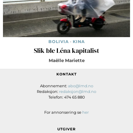
BOLIVIA
·
KINA
Slik ble Léna kapitalist
Maëlle Mariette
KONTAKT
Abonnement:
abo@lmd.no
Redaksjon:
redaksjon@lmd.no
Telefon: 474 65 880
For annonsering se
her
UTGIVER