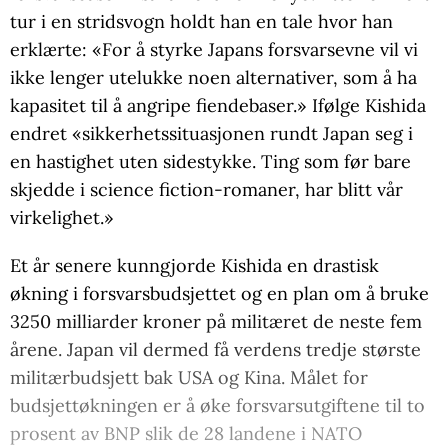
tur i en stridsvogn holdt han en tale hvor han
erklærte: «For å styrke Japans forsvarsevne vil vi
ikke lenger utelukke noen alternativer, som å ha
kapasitet til å angripe fiendebaser.» Ifølge Kishida
endret «sikkerhetssituasjonen rundt Japan seg i
en hastighet uten sidestykke. Ting som før bare
skjedde i science fiction-romaner, har blitt vår
virkelighet.»
Et år senere kunngjorde Kishida en drastisk
økning i forsvarsbudsjettet og en plan om å bruke
3250 milliarder kroner på militæret de neste fem
årene. Japan vil dermed få verdens tredje største
militærbudsjett bak USA og Kina. Målet for
budsjettøkningen er å øke forsvarsutgiftene til to
prosent av BNP slik de 28 landene i NATO