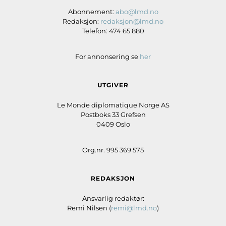
Abonnement:
abo@lmd.no
Redaksjon:
redaksjon@lmd.no
Telefon: 474 65 880
For annonsering se
her
UTGIVER
Le Monde diplomatique Norge AS
Postboks 33 Grefsen
0409 Oslo
Org.nr. 995 369 575
REDAKSJON
Ansvarlig redaktør:
Remi Nilsen (
remi@lmd.no
)