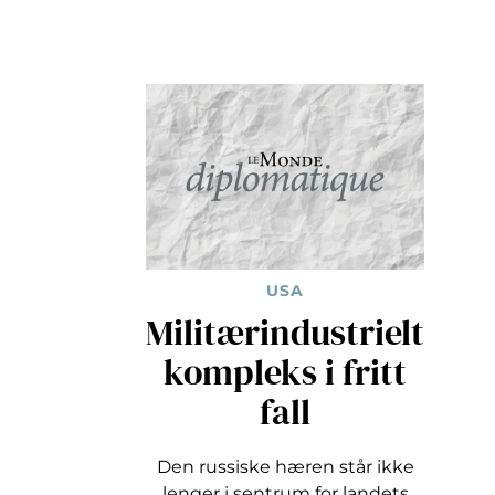
USA
Militærindustrielt
kompleks i fritt
fall
Den russiske hæren står ikke
lenger i sentrum for landets