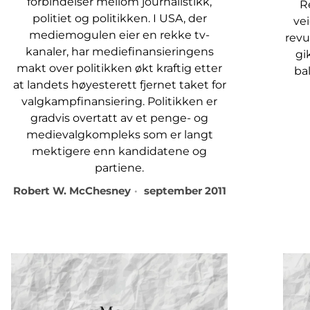
forbindelser mellom journalistikk,
R
politiet og politikken. I USA, der
vei
mediemogulen eier en rekke tv-
revu
kanaler, har mediefinansieringens
gi
makt over politikken økt kraftig etter
ba
at landets høyesterett fjernet taket for
valgkampfinansiering. Politikken er
gradvis overtatt av et penge- og
medievalgkompleks som er langt
mektigere enn kandidatene og
partiene.
Robert W. McChesney
september 2011