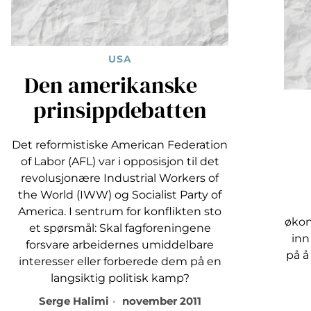
USA
Den amerikanske
prinsippdebatten
Det reformistiske American Federation
of Labor (AFL) var i opposisjon til det
revolusjonære Industrial Workers of
the World (IWW) og Socialist Party of
America. I sentrum for konflikten sto
økon
et spørsmål: Skal fagforeningene
inn
forsvare arbeidernes umiddelbare
på å
interesser eller forberede dem på en
langsiktig politisk kamp?
Serge Halimi
november 2011